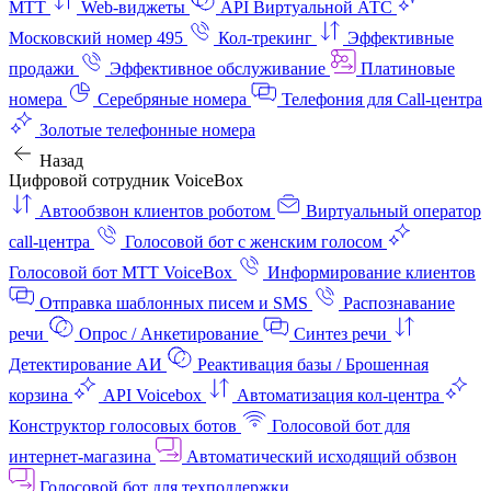
МТТ
Web-виджеты
API Виртуальной АТС
Московский номер 495
Кол-трекинг
Эффективные
продажи
Эффективное обслуживание
Платиновые
номера
Серебряные номера
Телефония для Call-центра
Золотые телефонные номера
Назад
Цифровой сотрудник VoiceBox
Автообзвон клиентов роботом
Виртуальный оператор
call-центра
Голосовой бот с женским голосом
Голосовой бот МТТ VoiceBox
Информирование клиентов
Отправка шаблонных писем и SMS
Распознавание
речи
Опрос / Анкетирование
Синтез речи
Детектирование АИ
Реактивация базы / Брошенная
корзина
API Voicebox
Автоматизация кол‑центра
Конструктор голосовых ботов
Голосовой бот для
интернет‑магазина
Автоматический исходящий обзвон
Голосовой бот для техподдержки