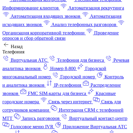
Информирование клиентов
Автоматизация рекрутинга
Автоматизация входящих звонков
Автоматизация
исходящих звонков
Анализ телефонных разговоров
Организация корпоративной телефонии
Проведение
опросов и сбор обратной связи
Назад
Телефония
Виртуальная АТС
Телефония для бизнеса
Речевая
аналитика звонков
Номер 8-800
Городской
многоканальный номер
Городской номер
Контроль
и аналитика звонков
IP-телефония
Распределение
звонков
FMC SIM-карты для бизнеса
Красивые
городские номера
Связь через интернет
Связь для
сотрудников компании
Интеграция CRM с телефонией
МТТ
Запись разговоров
Виртуальный контакт‑центр
Голосовое меню IVR
Приложение Виртуальная АТС