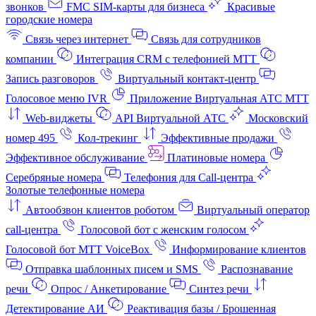
звонков
FMC SIM-карты для бизнеса
Красивые
городские номера
Связь через интернет
Связь для сотрудников
компании
Интеграция CRM с телефонией МТТ
Запись разговоров
Виртуальный контакт‑центр
Голосовое меню IVR
Приложение Виртуальная АТС МТТ
Web-виджеты
API Виртуальной АТС
Московский
номер 495
Кол-трекинг
Эффективные продажи
Эффективное обслуживание
Платиновые номера
Серебряные номера
Телефония для Call-центра
Золотые телефонные номера
Автообзвон клиентов роботом
Виртуальный оператор
call-центра
Голосовой бот с женским голосом
Голосовой бот МТТ VoiceBox
Информирование клиентов
Отправка шаблонных писем и SMS
Распознавание
речи
Опрос / Анкетирование
Синтез речи
Детектирование АИ
Реактивация базы / Брошенная