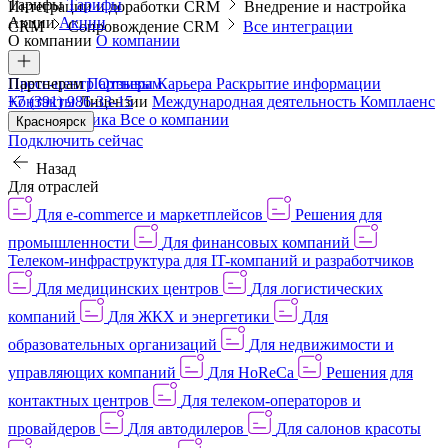
Тарифы
Тарифы
Интеграции и доработки CRM
Внедрение и настройка
Акции
Акции
CRM
Сопровождение CRM
Все интеграции
О компании
О компании
Пресс-центр
Партнерам
Партнерам
Отзывы
Карьера
Раскрытие информации
Контакты
+7 (391) 986-33-15
Лицензии
Международная деятельность
Комплаенс
и деловая этика
Все о компании
Красноярск
Подключить сейчас
Назад
Для отраслей
Для e-commerce и маркетплейсов
Решения для
промышленности
Для финансовых компаний
Телеком-инфраструктура для IT-компаний и разработчиков
Для медицинских центров
Для логистических
компаний
Для ЖКХ и энергетики
Для
образовательных организаций
Для недвижимости и
управляющих компаний
Для HoReCa
Решения для
контактных центров
Для телеком-операторов и
провайдеров
Для автодилеров
Для салонов красоты