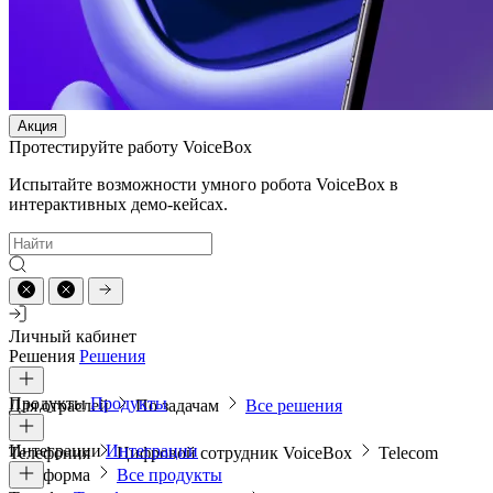
Акция
Протестируйте работу VoiceBox
Испытайте возможности умного робота VoiceBox в
интерактивных демо-кейсах.
Личный кабинет
Решения
Решения
Продукты
Продукты
Для отраслей
По задачам
Все решения
Интеграции
Интеграции
Телефония
Цифровой сотрудник VoiceBox
Telecom
платформа
Все продукты