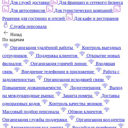
Для служб доставки
Для франшиз и сетевого бизнеса
Для автосервисов
Для туристических компаний
Решения для гостиниц и отелей
Для кафе и ресторанов
Служба персонала
Назад
По задачам
Организация удалённой работы
Контроль выездных
сотрудников
Поддержка клиентов
Открытие новых
филиалов
Организация горячей линии
Входящая
связь
Внедрение телефонии в приложение
Работа с
задолженностью
Организация исходящей связи
Повышение дозваниваемости
Лидогенерация
Выход
на международные рынки
Защита номера
Доставка
одноразовых кодов
Контроль качества звонков
Массовый подбор персонала
Обзвон клиентов
Организация службы поддержки
Организация кол-центра
Автоматизация кол-центра
Российская телефония