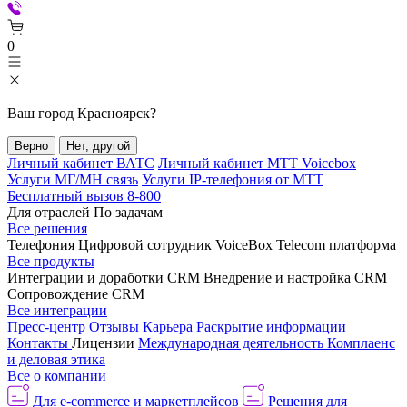
0
Ваш город
Красноярск
?
Верно
Нет, другой
Личный кабинет ВАТС
Личный кабинет МТТ Voicebox
Услуги МГ/МН связь
Услуги IP-телефония от МТТ
Бесплатный вызов 8-800
Для отраслей
По задачам
Все решения
Телефония
Цифровой сотрудник VoiceBox
Telecom платформа
Все продукты
Интеграции и доработки CRM
Внедрение и настройка CRM
Сопровождение CRM
Все интеграции
Пресс-центр
Отзывы
Карьера
Раскрытие информации
Контакты
Лицензии
Международная деятельность
Комплаенс
и деловая этика
Все о компании
Для e-commerce и маркетплейсов
Решения для