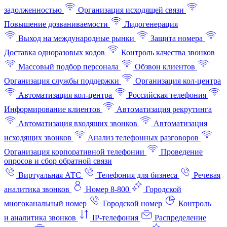
задолженностью
Организация исходящей связи
Повышение дозваниваемости
Лидогенерация
Выход на международные рынки
Защита номера
Доставка одноразовых кодов
Контроль качества звонков
Массовый подбор персонала
Обзвон клиентов
Организация службы поддержки
Организация кол-центра
Автоматизация кол-центра
Российская телефония
Информирование клиентов
Автоматизация рекрутинга
Автоматизация входящих звонков
Автоматизация
исходящих звонков
Анализ телефонных разговоров
Организация корпоративной телефонии
Проведение
опросов и сбор обратной связи
Виртуальная АТС
Телефония для бизнеса
Речевая
аналитика звонков
Номер 8-800
Городской
многоканальный номер
Городской номер
Контроль
и аналитика звонков
IP-телефония
Распределение