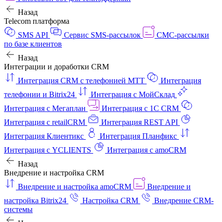
Назад
Telecom платформа
SMS API
Сервис SMS-рассылок
СМС-рассылки
по базе клиентов
Назад
Интеграции и доработки CRM
Интеграция CRM с телефонией МТТ
Интеграция
телефонии и Bitrix24
Интеграция с МойСклад
Интеграция с Мегаплан
Интеграция с 1C CRM
Интеграция с retailCRM
Интеграция REST API
Интеграция Клиентикс
Интеграция Планфикс
Интеграция с YCLIENTS
Интеграция с amoCRM
Назад
Внедрение и настройка CRM
Внедрение и настройка amoCRM
Внедрение и
настройка Bitrix24
Настройка CRM
Внедрение CRM-
системы