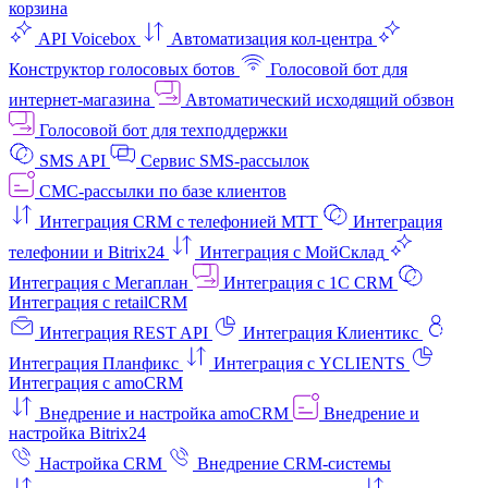
корзина
API Voicebox
Автоматизация кол‑центра
Конструктор голосовых ботов
Голосовой бот для
интернет‑магазина
Автоматический исходящий обзвон
Голосовой бот для техподдержки
SMS API
Сервис SMS-рассылок
СМС-рассылки по базе клиентов
Интеграция CRM с телефонией МТТ
Интеграция
телефонии и Bitrix24
Интеграция с МойСклад
Интеграция с Мегаплан
Интеграция с 1C CRM
Интеграция с retailCRM
Интеграция REST API
Интеграция Клиентикс
Интеграция Планфикс
Интеграция с YCLIENTS
Интеграция с amoCRM
Внедрение и настройка amoCRM
Внедрение и
настройка Bitrix24
Настройка CRM
Внедрение CRM-системы