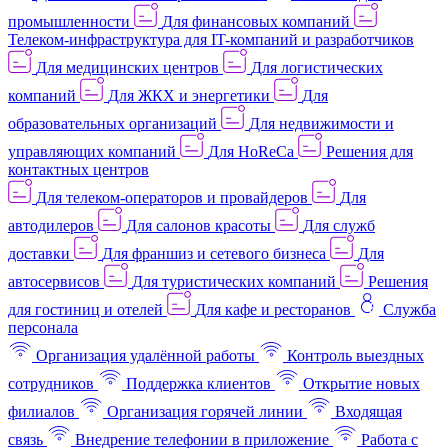
промышленности
Для финансовых компаний
Телеком-инфраструктура для IT-компаний и разработчиков
Для медицинских центров
Для логистических
компаний
Для ЖКХ и энергетики
Для
образовательных организаций
Для недвижимости и
управляющих компаний
Для HoReCa
Решения для
контактных центров
Для телеком-операторов и провайдеров
Для
автодилеров
Для салонов красоты
Для служб
доставки
Для франшиз и сетевого бизнеса
Для
автосервисов
Для туристических компаний
Решения
для гостиниц и отелей
Для кафе и ресторанов
Служба
персонала
Организация удалённой работы
Контроль выездных
сотрудников
Поддержка клиентов
Открытие новых
филиалов
Организация горячей линии
Входящая
связь
Внедрение телефонии в приложение
Работа с