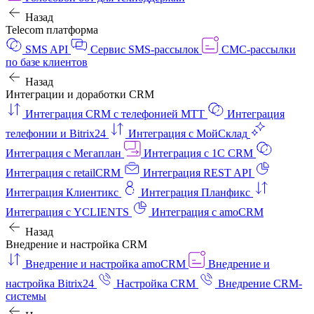
Назад
Telecom платформа
SMS API
Сервис SMS-рассылок
СМС-рассылки
по базе клиентов
Назад
Интеграции и доработки CRM
Интеграция CRM с телефонией МТТ
Интеграция
телефонии и Bitrix24
Интеграция с МойСклад
Интеграция с Мегаплан
Интеграция с 1C CRM
Интеграция с retailCRM
Интеграция REST API
Интеграция Клиентикс
Интеграция Планфикс
Интеграция с YCLIENTS
Интеграция с amoCRM
Назад
Внедрение и настройка CRM
Внедрение и настройка amoCRM
Внедрение и
настройка Bitrix24
Настройка CRM
Внедрение CRM-
системы