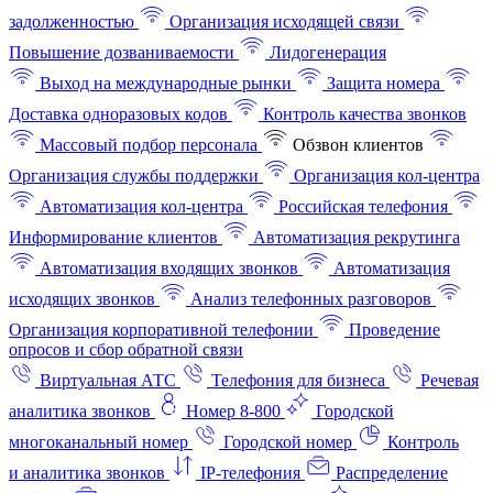
задолженностью
Организация исходящей связи
Повышение дозваниваемости
Лидогенерация
Выход на международные рынки
Защита номера
Доставка одноразовых кодов
Контроль качества звонков
Массовый подбор персонала
Обзвон клиентов
Организация службы поддержки
Организация кол-центра
Автоматизация кол-центра
Российская телефония
Информирование клиентов
Автоматизация рекрутинга
Автоматизация входящих звонков
Автоматизация
исходящих звонков
Анализ телефонных разговоров
Организация корпоративной телефонии
Проведение
опросов и сбор обратной связи
Виртуальная АТС
Телефония для бизнеса
Речевая
аналитика звонков
Номер 8-800
Городской
многоканальный номер
Городской номер
Контроль
и аналитика звонков
IP-телефония
Распределение