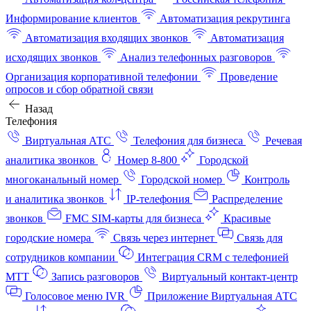
Информирование клиентов
Автоматизация рекрутинга
Автоматизация входящих звонков
Автоматизация
исходящих звонков
Анализ телефонных разговоров
Организация корпоративной телефонии
Проведение
опросов и сбор обратной связи
Назад
Телефония
Виртуальная АТС
Телефония для бизнеса
Речевая
аналитика звонков
Номер 8-800
Городской
многоканальный номер
Городской номер
Контроль
и аналитика звонков
IP-телефония
Распределение
звонков
FMC SIM-карты для бизнеса
Красивые
городские номера
Связь через интернет
Связь для
сотрудников компании
Интеграция CRM с телефонией
МТТ
Запись разговоров
Виртуальный контакт‑центр
Голосовое меню IVR
Приложение Виртуальная АТС