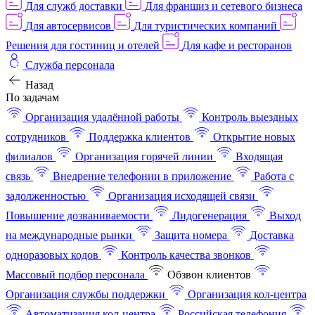
Для служб доставки
Для франшиз и сетевого бизнеса
Для автосервисов
Для туристических компаний
Решения для гостиниц и отелей
Для кафе и ресторанов
Служба персонала
Назад
По задачам
Организация удалённой работы
Контроль выездных
сотрудников
Поддержка клиентов
Открытие новых
филиалов
Организация горячей линии
Входящая
связь
Внедрение телефонии в приложение
Работа с
задолженностью
Организация исходящей связи
Повышение дозваниваемости
Лидогенерация
Выход
на международные рынки
Защита номера
Доставка
одноразовых кодов
Контроль качества звонков
Массовый подбор персонала
Обзвон клиентов
Организация службы поддержки
Организация кол-центра
Автоматизация кол-центра
Российская телефония