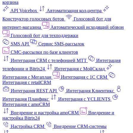
корзина
API Voicebox
Автоматизация кол‑центра
Конструктор голосовых ботов
Голосовой бот для
интернет‑магазина
Автоматический исходящий обзвон
Голосовой бот для техподдержки
SMS API
Сервис SMS-рассылок
СМС-рассылки по базе клиентов
Интеграция CRM с телефонией МТТ
Интеграция
телефонии и Bitrix24
Интеграция с МойСклад
Интеграция с Мегаплан
Интеграция с 1C CRM
Интеграция с retailCRM
Интеграция REST API
Интеграция Клиентикс
Интеграция Планфикс
Интеграция с YCLIENTS
Интеграция с amoCRM
Внедрение и настройка amoCRM
Внедрение и
настройка Bitrix24
Настройка CRM
Внедрение CRM-системы