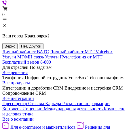
0
Ваш город
Красноярск
?
Верно
Нет, другой
Личный кабинет ВАТС
Личный кабинет МТТ Voicebox
Услуги МГ/МН связь
Услуги IP-телефония от МТТ
Бесплатный вызов 8-800
Для отраслей
По задачам
Все решения
Телефония
Цифровой сотрудник VoiceBox
Telecom платформа
Все продукты
Интеграции и доработки CRM
Внедрение и настройка CRM
Сопровождение CRM
Все интеграции
Пресс-центр
Отзывы
Карьера
Раскрытие информации
Контакты
Лицензии
Международная деятельность
Комплаенс
и деловая этика
Все о компании
Для e-commerce и маркетплейсов
Решения для