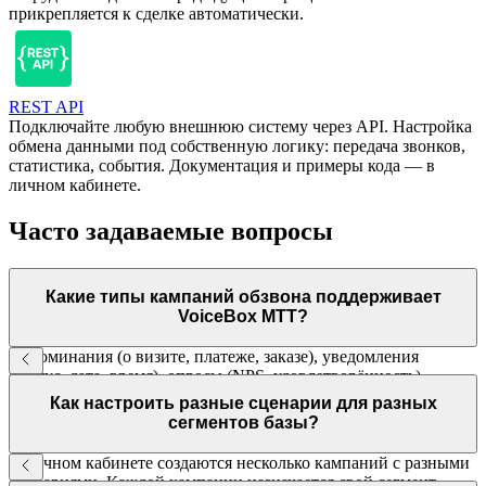
прикрепляется к сделке автоматически.
REST API
Подключайте любую внешнюю систему через API. Настройка
обмена данными под собственную логику: передача звонков,
статистика, события. Документация и примеры кода — в
личном кабинете.
Часто задаваемые вопросы
Какие типы кампаний обзвона поддерживает
VoiceBox МТТ?
Напоминания (о визите, платеже, заказе), уведомления
(статус, дата, время), опросы (NPS, удовлетворённость),
реактивация базы (лиды, клиенты), взыскание
Как настроить разные сценарии для разных
задолженностей, рекрутинг. Любой сценарий под вашу задачу.
сегментов базы?
В личном кабинете создаются несколько кампаний с разными
сценариями. Каждой кампании назначается свой сегмент