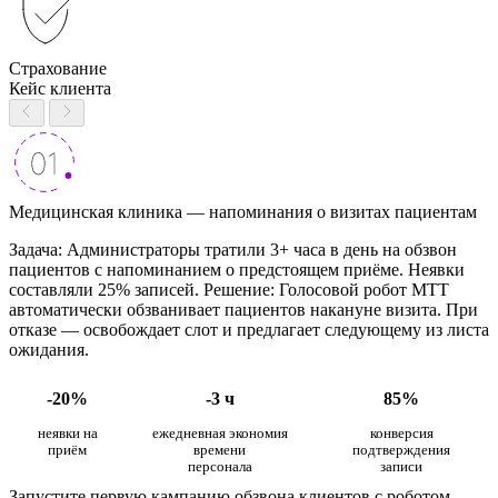
Страхование
Кейс клиента
Медицинская клиника — напоминания о визитах пациентам
Задача: Администраторы тратили 3+ часа в день на обзвон
пациентов с напоминанием о предстоящем приёме. Неявки
составляли 25% записей. Решение: Голосовой робот МТТ
автоматически обзванивает пациентов накануне визита. При
отказе — освобождает слот и предлагает следующему из листа
ожидания.
-20%
-3 ч
85%
неявки на
ежедневная экономия
конверсия
приём
времени
подтверждения
персонала
записи
Запустите первую кампанию обзвона клиентов с роботом