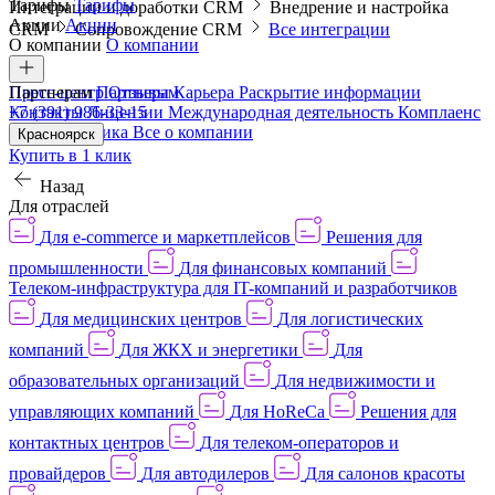
Тарифы
Тарифы
Интеграции и доработки CRM
Внедрение и настройка
Акции
Акции
CRM
Сопровождение CRM
Все интеграции
О компании
О компании
Пресс-центр
Партнерам
Партнерам
Отзывы
Карьера
Раскрытие информации
Контакты
+7 (391) 986-33-15
Лицензии
Международная деятельность
Комплаенс
и деловая этика
Все о компании
Красноярск
Купить в 1 клик
Назад
Для отраслей
Для e-commerce и маркетплейсов
Решения для
промышленности
Для финансовых компаний
Телеком-инфраструктура для IT-компаний и разработчиков
Для медицинских центров
Для логистических
компаний
Для ЖКХ и энергетики
Для
образовательных организаций
Для недвижимости и
управляющих компаний
Для HoReCa
Решения для
контактных центров
Для телеком-операторов и
провайдеров
Для автодилеров
Для салонов красоты