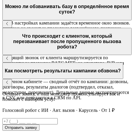
базы. Запуск — одновременно или по расписанию.
Можно ли обзванивать базу в определённое время
суток?
Да. В настройках кампании задаётся временное окно звонков.
Система не звонит за пределами разрешённого диапазона —
например, только с 10:00 до 20:00 в будние дни.
Что происходит с клиентом, который
перезванивает после пропущенного вызова
робота?
Входящий звонок от клиента маршрутизируется по
стандартным правилам ВАТС МТТ: на оператора, IVR или
снова на робота — в зависимости от вашей настройки.
Как посмотреть результаты кампании обзвона?
В личном кабинете — сводный отчёт по кампании: дозвоны,
разговоры, результаты диалогов (подтвердил, отказал,
недоступен, перезвонит). Детальные данные экспортируются
Оставьте заявку, и наш менеджер проконсультирует вас и
в CSV или передаются в CRM по API.
поможет с выбором услуг
Голосовой робот с ИИ · Авт. вызов · Карусель · От 1 ₽
Отправить заявку