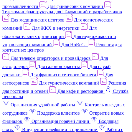
промышленности
Для финансовых компаний
Телеком-инфраструктура для IT-компаний и разработчиков
Для медицинских центров
Для логистических
компаний
Для ЖКХ и энергетики
Для
образовательных организаций
Для недвижимости и
управляющих компаний
Для HoReCa
Решения для
контактных центров
Для телеком-операторов и провайдеров
Для
автодилеров
Для салонов красоты
Для служб
доставки
Для франшиз и сетевого бизнеса
Для
автосервисов
Для туристических компаний
Решения
для гостиниц и отелей
Для кафе и ресторанов
Служба
персонала
Организация удалённой работы
Контроль выездных
сотрудников
Поддержка клиентов
Открытие новых
филиалов
Организация горячей линии
Входящая
связь
Внедрение телефонии в приложение
Работа с