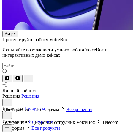
Акция
Протестируйте работу VoiceBox
Испытайте возможности умного робота VoiceBox в
интерактивных демо-кейсах.
Личный кабинет
Решения
Решения
Продукты
Продукты
Для отраслей
По задачам
Все решения
Интеграции
Интеграции
Телефония
Цифровой сотрудник VoiceBox
Telecom
платформа
Все продукты