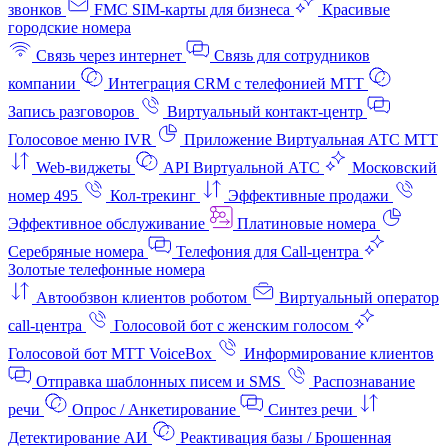
звонков
FMC SIM-карты для бизнеса
Красивые
городские номера
Связь через интернет
Связь для сотрудников
компании
Интеграция CRM с телефонией МТТ
Запись разговоров
Виртуальный контакт‑центр
Голосовое меню IVR
Приложение Виртуальная АТС МТТ
Web-виджеты
API Виртуальной АТС
Московский
номер 495
Кол-трекинг
Эффективные продажи
Эффективное обслуживание
Платиновые номера
Серебряные номера
Телефония для Call-центра
Золотые телефонные номера
Автообзвон клиентов роботом
Виртуальный оператор
call-центра
Голосовой бот с женским голосом
Голосовой бот МТТ VoiceBox
Информирование клиентов
Отправка шаблонных писем и SMS
Распознавание
речи
Опрос / Анкетирование
Синтез речи
Детектирование АИ
Реактивация базы / Брошенная