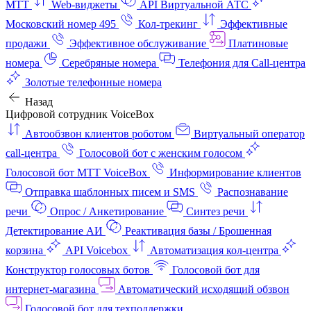
МТТ
Web-виджеты
API Виртуальной АТС
Московский номер 495
Кол-трекинг
Эффективные
продажи
Эффективное обслуживание
Платиновые
номера
Серебряные номера
Телефония для Call-центра
Золотые телефонные номера
Назад
Цифровой сотрудник VoiceBox
Автообзвон клиентов роботом
Виртуальный оператор
call-центра
Голосовой бот с женским голосом
Голосовой бот МТТ VoiceBox
Информирование клиентов
Отправка шаблонных писем и SMS
Распознавание
речи
Опрос / Анкетирование
Синтез речи
Детектирование АИ
Реактивация базы / Брошенная
корзина
API Voicebox
Автоматизация кол‑центра
Конструктор голосовых ботов
Голосовой бот для
интернет‑магазина
Автоматический исходящий обзвон
Голосовой бот для техподдержки