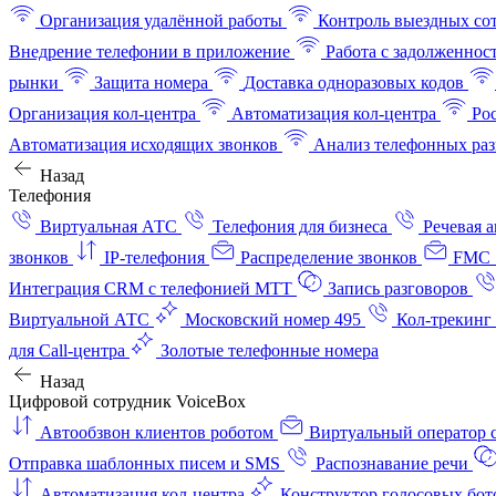
Организация удалённой работы
Контроль выездных со
Внедрение телефонии в приложение
Работа с задолженнос
рынки
Защита номера
Доставка одноразовых кодов
Организация кол-центра
Автоматизация кол-центра
Ро
Автоматизация исходящих звонков
Анализ телефонных раз
Назад
Телефония
Виртуальная АТС
Телефония для бизнеса
Речевая 
звонков
IP-телефония
Распределение звонков
FMC 
Интеграция CRM с телефонией МТТ
Запись разговоров
Виртуальной АТС
Московский номер 495
Кол-трекинг
для Call-центра
Золотые телефонные номера
Назад
Цифровой сотрудник VoiceBox
Автообзвон клиентов роботом
Виртуальный оператор c
Отправка шаблонных писем и SMS
Распознавание речи
Автоматизация кол‑центра
Конструктор голосовых бот