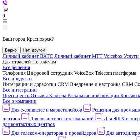
0
Ваш город
Красноярск
?
Верно
Нет, другой
Личный кабинет ВАТС
Личный кабинет МТТ Voicebox
Услуги
Для отраслей
По задачам
Все решения
Телефония
Цифровой сотрудник VoiceBox
Telecom платформа
Все продукты
Интеграции и доработки CRM
Внедрение и настройка CRM
Со
Все интеграции
Пресс-центр
Отзывы
Карьера
Раскрытие информации
Контакт
Все о компании
Для e-commerce и маркетплейсов
Решения для промыш
центров
Для логистических компаний
Для ЖКХ и энер
для контактных центров
Для телеком-операторов и провайдеров
Для автодилер