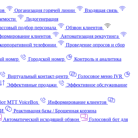
ов
Организация горячей линии
Входящая связь
аемости
Лидогенерация
ссовый подбор персонала
Обзвон клиентов
ормирование клиентов
Автоматизация рекрутинга
корпоративной телефонии
Проведение опросов и сбор
ый номер
Городской номер
Контроль и аналитика
Виртуальный контакт‑центр
Голосовое меню IVR
Эффективные продажи
Эффективное обслуживание
бот МТТ VoiceBox
Информирование клиентов
АИ
Реактивация базы / Брошенная корзина
Автоматический исходящий обзвон
Голосовой бот для