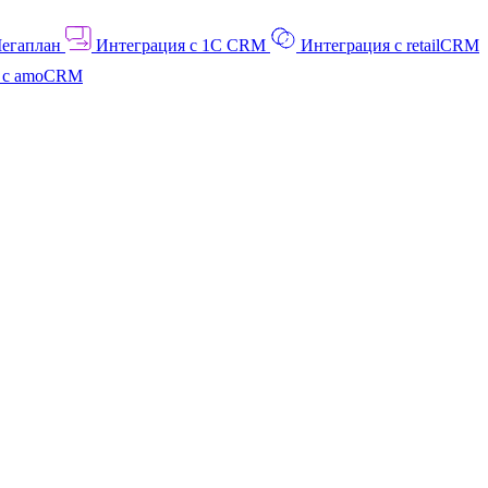
Мегаплан
Интеграция с 1C CRM
Интеграция с retailCRM
я с amoCRM