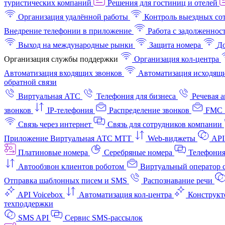
туристических компаний
Решения для гостиниц и отелей
Организация удалённой работы
Контроль выездных со
Внедрение телефонии в приложение
Работа с задолженнос
Выход на международные рынки
Защита номера
До
Организация службы поддержки
Организация кол-центра
Автоматизация входящих звонков
Автоматизация исходящи
обратной связи
Виртуальная АТС
Телефония для бизнеса
Речевая 
звонков
IP-телефония
Распределение звонков
FMC 
Связь через интернет
Связь для сотрудников компании
Приложение Виртуальная АТС МТТ
Web-виджеты
API
Платиновые номера
Серебряные номера
Телефония
Автообзвон клиентов роботом
Виртуальный оператор c
Отправка шаблонных писем и SMS
Распознавание речи
API Voicebox
Автоматизация кол‑центра
Конструкт
техподдержки
SMS API
Сервис SMS-рассылок