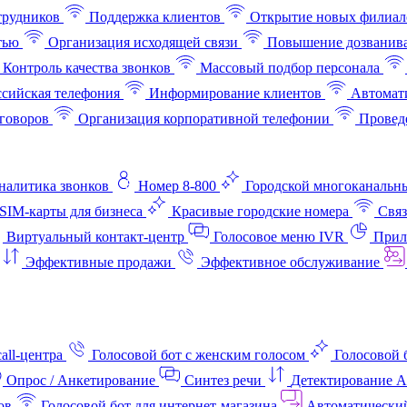
трудников
Поддержка клиентов
Открытие новых филиал
тью
Организация исходящей связи
Повышение дозванив
Контроль качества звонков
Массовый подбор персонала
ссийская телефония
Информирование клиентов
Автомат
говоров
Организация корпоративной телефонии
Проведе
аналитика звонков
Номер 8-800
Городской многоканальн
SIM-карты для бизнеса
Красивые городские номера
Связ
Виртуальный контакт‑центр
Голосовое меню IVR
Прил
Эффективные продажи
Эффективное обслуживание
all-центра
Голосовой бот с женским голосом
Голосовой 
Опрос / Анкетирование
Синтез речи
Детектирование 
ов
Голосовой бот для интернет‑магазина
Автоматически