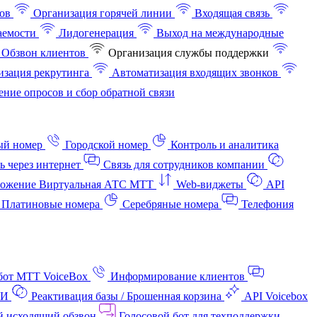
ов
Организация горячей линии
Входящая связь
аемости
Лидогенерация
Выход на международные
Обзвон клиентов
Организация службы поддержки
изация рекрутинга
Автоматизация входящих звонков
ние опросов и сбор обратной связи
ый номер
Городской номер
Контроль и аналитика
ь через интернет
Связь для сотрудников компании
ожение Виртуальная АТС МТТ
Web-виджеты
API
Платиновые номера
Серебряные номера
Телефония
бот МТТ VoiceBox
Информирование клиентов
АИ
Реактивация базы / Брошенная корзина
API Voicebox
й исходящий обзвон
Голосовой бот для техподдержки