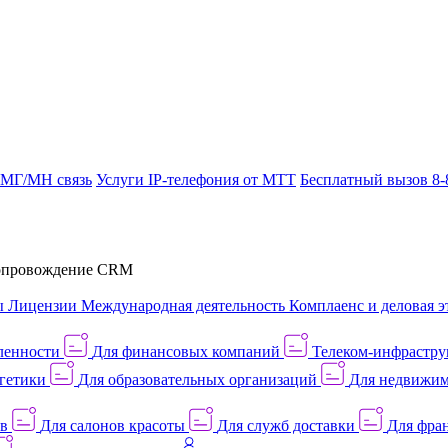
 МГ/МН связь
Услуги IP-телефония от МТТ
Бесплатный вызов 8-
провождение CRM
ы
Лицензии
Международная деятельность
Комплаенс и деловая э
ленности
Для финансовых компаний
Телеком-инфраструк
гетики
Для образовательных организаций
Для недвижим
ов
Для салонов красоты
Для служб доставки
Для фран