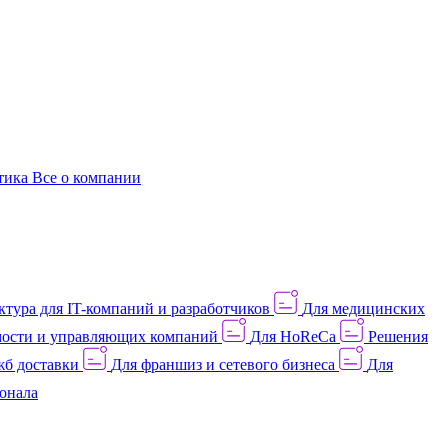
этика
Все о компании
тура для IT-компаний и разработчиков
Для медицинских
ости и управляющих компаний
Для HoReCa
Решения
жб доставки
Для франшиз и сетевого бизнеса
Для
онала