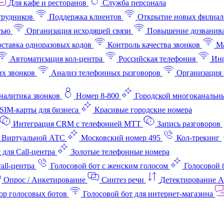
Для кафе и ресторанов
Служба персонала
трудников
Поддержка клиентов
Открытие новых филиал
тью
Организация исходящей связи
Повышение дозванив
ставка одноразовых кодов
Контроль качества звонков
Ма
Автоматизация кол-центра
Российская телефония
Инф
х звонков
Анализ телефонных разговоров
Организация 
аналитика звонков
Номер 8-800
Городской многоканальн
SIM-карты для бизнеса
Красивые городские номера
Интеграция CRM с телефонией МТТ
Запись разговоров
 Виртуальной АТС
Московский номер 495
Кол-трекинг
 для Call-центра
Золотые телефонные номера
all-центра
Голосовой бот с женским голосом
Голосовой 
Опрос / Анкетирование
Синтез речи
Детектирование 
ор голосовых ботов
Голосовой бот для интернет‑магазина