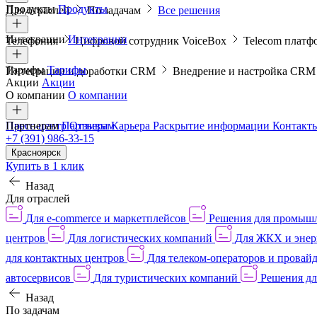
Продукты
Продукты
Для отраслей
По задачам
Все решения
Интеграции
Интеграции
Телефония
Цифровой сотрудник VoiceBox
Telecom платф
Тарифы
Тарифы
Интеграции и доработки CRM
Внедрение и настройка CR
Акции
Акции
О компании
О компании
Пресс-центр
Партнерам
Партнерам
Отзывы
Карьера
Раскрытие информации
Контакт
+7 (391) 986-33-15
Красноярск
Купить в 1 клик
Назад
Для отраслей
Для e-commerce и маркетплейсов
Решения для промыш
центров
Для логистических компаний
Для ЖКХ и энер
для контактных центров
Для телеком-операторов и провай
автосервисов
Для туристических компаний
Решения дл
Назад
По задачам