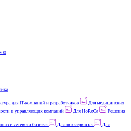
800
тика
тура для IT-компаний и разработчиков
Для медицинских
ости и управляющих компаний
Для HoReCa
Решения
шиз и сетевого бизнеса
Для автосервисов
Для