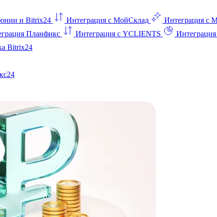
онии и Bitrix24
Интеграция с МойСклад
Интеграция с 
еграция Планфикс
Интеграция с YCLIENTS
Интеграци
а Bitrix24
кс24