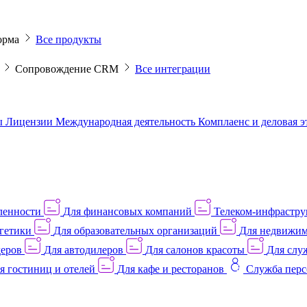
орма
Все продукты
M
Сопровождение CRM
Все интеграции
ы
Лицензии
Международная деятельность
Комплаенс и деловая 
ленности
Для финансовых компаний
Телеком-инфраструк
гетики
Для образовательных организаций
Для недвижим
деров
Для автодилеров
Для салонов красоты
Для слу
я гостиниц и отелей
Для кафе и ресторанов
Служба перс