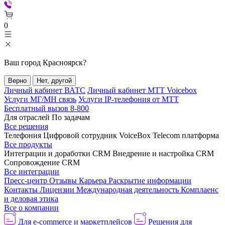
0
Ваш город
Красноярск
?
Верно
Нет, другой
Личный кабинет ВАТС
Личный кабинет МТТ Voicebox
Услуги МГ/МН связь
Услуги IP-телефония от МТТ
Бесплатный вызов 8-800
Для отраслей
По задачам
Все решения
Телефония
Цифровой сотрудник VoiceBox
Telecom платформа
Все продукты
Интеграции и доработки CRM
Внедрение и настройка CRM
Сопровождение CRM
Все интеграции
Пресс-центр
Отзывы
Карьера
Раскрытие информации
Контакты
Лицензии
Международная деятельность
Комплаенс
и деловая этика
Все о компании
Для e-commerce и маркетплейсов
Решения для