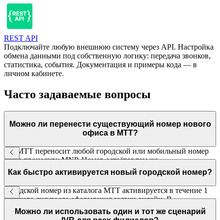
REST API
Подключайте любую внешнюю систему через API. Настройка
обмена данными под собственную логику: передача звонков,
статистика, события. Документация и примеры кода — в
личном кабинете.
Часто задаваемые вопросы
Можно ли перенести существующий номер нового
офиса в МТТ?
Да. МТТ переносит любой городской или мобильный номер
через процедуру MNP. Номер остаётся тем же,
функциональность ВАТС добавляется автоматически.
Как быстро активируется новый городской номер?
Городской номер из каталога МТТ активируется в течение 1
рабочего дня после оформления заявки онлайн. В
большинстве случаев — в течение нескольких часов.
Можно ли использовать один и тот же сценарий