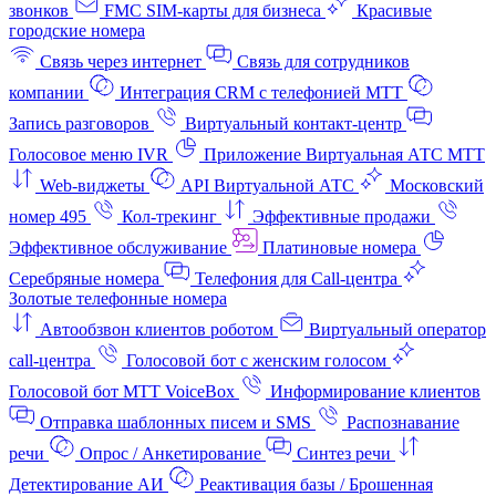
звонков
FMC SIM-карты для бизнеса
Красивые
городские номера
Связь через интернет
Связь для сотрудников
компании
Интеграция CRM с телефонией МТТ
Запись разговоров
Виртуальный контакт‑центр
Голосовое меню IVR
Приложение Виртуальная АТС МТТ
Web-виджеты
API Виртуальной АТС
Московский
номер 495
Кол-трекинг
Эффективные продажи
Эффективное обслуживание
Платиновые номера
Серебряные номера
Телефония для Call-центра
Золотые телефонные номера
Автообзвон клиентов роботом
Виртуальный оператор
call-центра
Голосовой бот с женским голосом
Голосовой бот МТТ VoiceBox
Информирование клиентов
Отправка шаблонных писем и SMS
Распознавание
речи
Опрос / Анкетирование
Синтез речи
Детектирование АИ
Реактивация базы / Брошенная