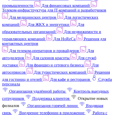
промышленности
Для финансовых компаний
Телеком-инфраструктура для IT-компаний и разработчиков
Для медицинских центров
Для логистических
компаний
Для ЖКХ и энергетики
Для
образовательных организаций
Для недвижимости и
управляющих компаний
Для HoReCa
Решения для
контактных центров
Для телеком-операторов и провайдеров
Для
автодилеров
Для салонов красоты
Для служб
доставки
Для франшиз и сетевого бизнеса
Для
автосервисов
Для туристических компаний
Решения
для гостиниц и отелей
Для кафе и ресторанов
Служба
персонала
Организация удалённой работы
Контроль выездных
сотрудников
Поддержка клиентов
Открытие новых
филиалов
Организация горячей линии
Входящая
связь
Внедрение телефонии в приложение
Работа с