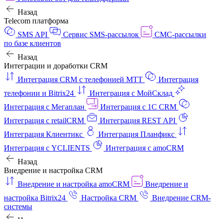
Назад
Telecom платформа
SMS API
Сервис SMS-рассылок
СМС-рассылки
по базе клиентов
Назад
Интеграции и доработки CRM
Интеграция CRM с телефонией МТТ
Интеграция
телефонии и Bitrix24
Интеграция с МойСклад
Интеграция с Мегаплан
Интеграция с 1C CRM
Интеграция с retailCRM
Интеграция REST API
Интеграция Клиентикс
Интеграция Планфикс
Интеграция с YCLIENTS
Интеграция с amoCRM
Назад
Внедрение и настройка CRM
Внедрение и настройка amoCRM
Внедрение и
настройка Bitrix24
Настройка CRM
Внедрение CRM-
системы