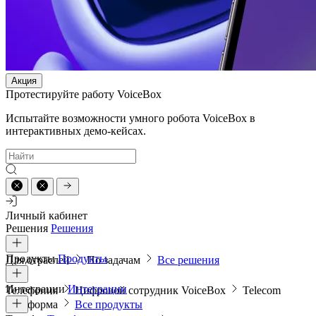
Акция
Протестируйте работу VoiceBox
Испытайте возможности умного робота VoiceBox в
интерактивных демо-кейсах.
Личный кабинет
Решения
Решения
Продукты
Продукты
Для отраслей
По задачам
Все решения
Интеграции
Интеграции
Телефония
Цифровой сотрудник VoiceBox
Telecom
платформа
Все продукты