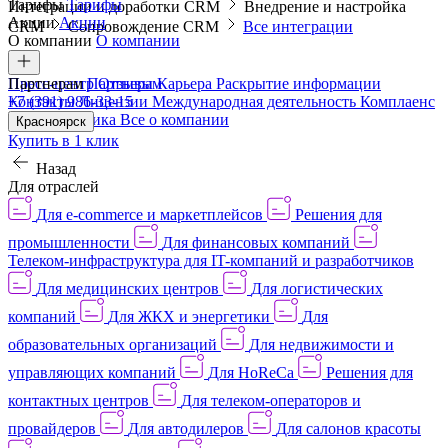
Тарифы
Тарифы
Интеграции и доработки CRM
Внедрение и настройка
Акции
Акции
CRM
Сопровождение CRM
Все интеграции
О компании
О компании
Пресс-центр
Партнерам
Партнерам
Отзывы
Карьера
Раскрытие информации
Контакты
+7 (391) 986-33-15
Лицензии
Международная деятельность
Комплаенс
и деловая этика
Все о компании
Красноярск
Купить в 1 клик
Назад
Для отраслей
Для e-commerce и маркетплейсов
Решения для
промышленности
Для финансовых компаний
Телеком-инфраструктура для IT-компаний и разработчиков
Для медицинских центров
Для логистических
компаний
Для ЖКХ и энергетики
Для
образовательных организаций
Для недвижимости и
управляющих компаний
Для HoReCa
Решения для
контактных центров
Для телеком-операторов и
провайдеров
Для автодилеров
Для салонов красоты