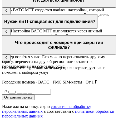
IVR для всех филиалов?
Да. В ВАТС МТТ создаётся шаблон настройки, который
применяется к новым точкам при открытии. Руководитель
адаптирует под нужды каждого офиса — без
Нужен ли IT-специалист для подключения?
программирования.
Нет. Настройка ВАТС МТТ выполняется через личный
кабинет с понятным интерфейсом. Загрузка сотрудников — из
Excel-файла. Служба поддержки МТТ доступна 24/7.
Что происходит с номером при закрытии
филиала?
Номер остаётся у вас. Его можно переназначить другому
офису, перевести на другой регион или оставить с
переадресацией на основной офис.
Оставьте заявку, и наш менеджер проконсультирует вас и
поможет с выбором услуг
Городские номера · ВАТС · FMC SIM-карты · От 1 ₽
Отправить заявку
Нажимая на кнопку, я даю
согласие на обработку
персональных данных
в соответствии с
политикой обработки
персональных данных