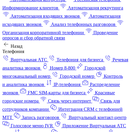
Информирование клиентов
Автоматизация рекрутинга
Автоматизация входящих звонков
Автоматизация
исходящих звонков
Анализ телефонных разговоров
Организация корпоративной телефонии
Проведение
опросов и сбор обратной связи
Назад
Телефония
Виртуальная АТС
Телефония для бизнеса
Речевая
аналитика звонков
Номер 8-800
Городской
многоканальный номер
Городской номер
Контроль
и аналитика звонков
IP-телефония
Распределение
звонков
FMC SIM-карты для бизнеса
Красивые
городские номера
Связь через интернет
Связь для
сотрудников компании
Интеграция CRM с телефонией
МТТ
Запись разговоров
Виртуальный контакт‑центр
Голосовое меню IVR
Приложение Виртуальная АТС