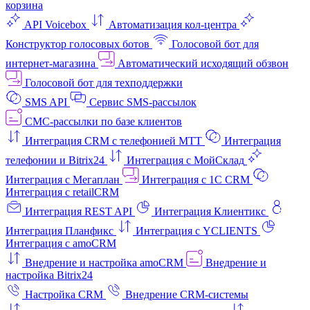
корзина
API Voicebox
Автоматизация кол‑центра
Конструктор голосовых ботов
Голосовой бот для
интернет‑магазина
Автоматический исходящий обзвон
Голосовой бот для техподдержки
SMS API
Сервис SMS-рассылок
СМС-рассылки по базе клиентов
Интеграция CRM с телефонией МТТ
Интеграция
телефонии и Bitrix24
Интеграция с МойСклад
Интеграция с Мегаплан
Интеграция с 1C CRM
Интеграция с retailCRM
Интеграция REST API
Интеграция Клиентикс
Интеграция Планфикс
Интеграция с YCLIENTS
Интеграция с amoCRM
Внедрение и настройка amoCRM
Внедрение и
настройка Bitrix24
Настройка CRM
Внедрение CRM-системы