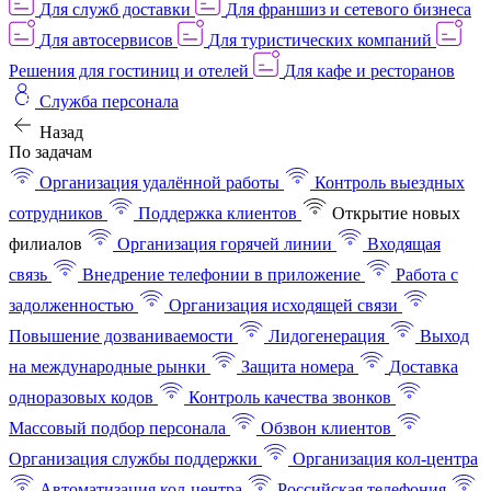
Для служб доставки
Для франшиз и сетевого бизнеса
Для автосервисов
Для туристических компаний
Решения для гостиниц и отелей
Для кафе и ресторанов
Служба персонала
Назад
По задачам
Организация удалённой работы
Контроль выездных
сотрудников
Поддержка клиентов
Открытие новых
филиалов
Организация горячей линии
Входящая
связь
Внедрение телефонии в приложение
Работа с
задолженностью
Организация исходящей связи
Повышение дозваниваемости
Лидогенерация
Выход
на международные рынки
Защита номера
Доставка
одноразовых кодов
Контроль качества звонков
Массовый подбор персонала
Обзвон клиентов
Организация службы поддержки
Организация кол-центра
Автоматизация кол-центра
Российская телефония