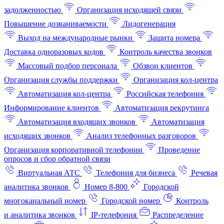
задолженностью
Организация исходящей связи
Повышение дозваниваемости
Лидогенерация
Выход на международные рынки
Защита номера
Доставка одноразовых кодов
Контроль качества звонков
Массовый подбор персонала
Обзвон клиентов
Организация службы поддержки
Организация кол-центра
Автоматизация кол-центра
Российская телефония
Информирование клиентов
Автоматизация рекрутинга
Автоматизация входящих звонков
Автоматизация
исходящих звонков
Анализ телефонных разговоров
Организация корпоративной телефонии
Проведение
опросов и сбор обратной связи
Виртуальная АТС
Телефония для бизнеса
Речевая
аналитика звонков
Номер 8-800
Городской
многоканальный номер
Городской номер
Контроль
и аналитика звонков
IP-телефония
Распределение