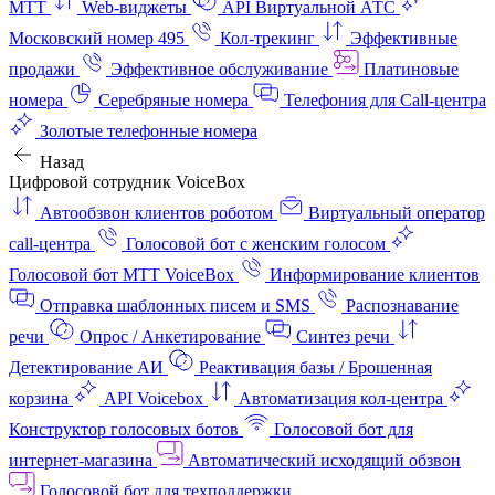
МТТ
Web-виджеты
API Виртуальной АТС
Московский номер 495
Кол-трекинг
Эффективные
продажи
Эффективное обслуживание
Платиновые
номера
Серебряные номера
Телефония для Call-центра
Золотые телефонные номера
Назад
Цифровой сотрудник VoiceBox
Автообзвон клиентов роботом
Виртуальный оператор
call-центра
Голосовой бот с женским голосом
Голосовой бот МТТ VoiceBox
Информирование клиентов
Отправка шаблонных писем и SMS
Распознавание
речи
Опрос / Анкетирование
Синтез речи
Детектирование АИ
Реактивация базы / Брошенная
корзина
API Voicebox
Автоматизация кол‑центра
Конструктор голосовых ботов
Голосовой бот для
интернет‑магазина
Автоматический исходящий обзвон
Голосовой бот для техподдержки