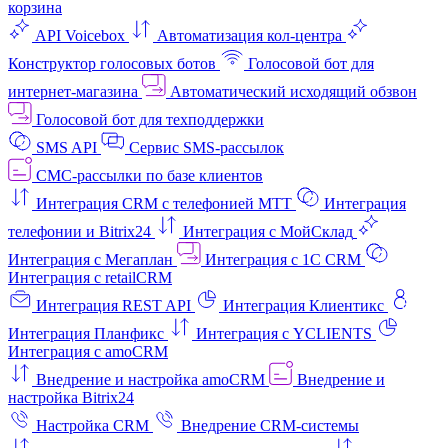
корзина
API Voicebox
Автоматизация кол‑центра
Конструктор голосовых ботов
Голосовой бот для
интернет‑магазина
Автоматический исходящий обзвон
Голосовой бот для техподдержки
SMS API
Сервис SMS-рассылок
СМС-рассылки по базе клиентов
Интеграция CRM с телефонией МТТ
Интеграция
телефонии и Bitrix24
Интеграция с МойСклад
Интеграция с Мегаплан
Интеграция с 1C CRM
Интеграция с retailCRM
Интеграция REST API
Интеграция Клиентикс
Интеграция Планфикс
Интеграция с YCLIENTS
Интеграция с amoCRM
Внедрение и настройка amoCRM
Внедрение и
настройка Bitrix24
Настройка CRM
Внедрение CRM-системы