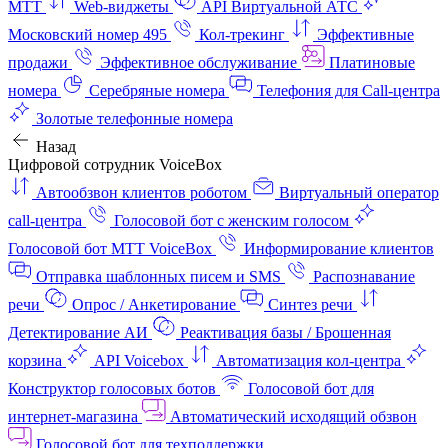
МТТ
Web-виджеты
API Виртуальной АТС
Московский номер 495
Кол-трекинг
Эффективные
продажи
Эффективное обслуживание
Платиновые
номера
Серебряные номера
Телефония для Call-центра
Золотые телефонные номера
Назад
Цифровой сотрудник VoiceBox
Автообзвон клиентов роботом
Виртуальный оператор
call-центра
Голосовой бот с женским голосом
Голосовой бот МТТ VoiceBox
Информирование клиентов
Отправка шаблонных писем и SMS
Распознавание
речи
Опрос / Анкетирование
Синтез речи
Детектирование АИ
Реактивация базы / Брошенная
корзина
API Voicebox
Автоматизация кол‑центра
Конструктор голосовых ботов
Голосовой бот для
интернет‑магазина
Автоматический исходящий обзвон
Голосовой бот для техподдержки