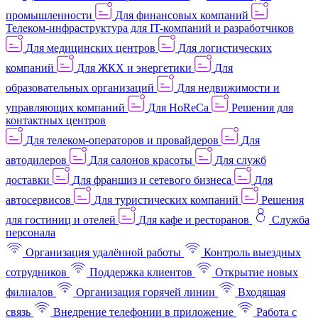
промышленности
Для финансовых компаний
Телеком-инфраструктура для IT-компаний и разработчиков
Для медицинских центров
Для логистических
компаний
Для ЖКХ и энергетики
Для
образовательных организаций
Для недвижимости и
управляющих компаний
Для HoReCa
Решения для
контактных центров
Для телеком-операторов и провайдеров
Для
автодилеров
Для салонов красоты
Для служб
доставки
Для франшиз и сетевого бизнеса
Для
автосервисов
Для туристических компаний
Решения
для гостиниц и отелей
Для кафе и ресторанов
Служба
персонала
Организация удалённой работы
Контроль выездных
сотрудников
Поддержка клиентов
Открытие новых
филиалов
Организация горячей линии
Входящая
связь
Внедрение телефонии в приложение
Работа с