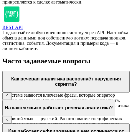
прикрепляется к сделке автоматически.
REST API
Подключайте любую внешнюю систему через API. Настройка
обмена данными под собственную логику: передача звонков,
статистика, события. Документация и примеры кода — в
личном кабинете.
Часто задаваемые вопросы
Как речевая аналитика распознаёт нарушения
скрипта?
В системе задаются ключевые фразы, которые оператор
должен произнести (приветствие, предложение продукта,
прощание), и стоп-слова, которые нельзя говорить. Аналитика
На каком языке работает речевая аналитика?
проверяет каждый разговор и отмечает отклонения.
Основной язык — русский. Распознавание специфических
акцентов и диалектов настраивается под вашу аудиторию.
Поддержка других языков — по запросу.
Как работает суфлирование и чем отличается от