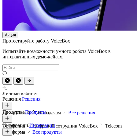
Акция
Протестируйте работу VoiceBox
Испытайте возможности умного робота VoiceBox в
интерактивных демо-кейсах.
Личный кабинет
Решения
Решения
Продукты
Продукты
Для отраслей
По задачам
Все решения
Интеграции
Интеграции
Телефония
Цифровой сотрудник VoiceBox
Telecom
платформа
Все продукты