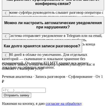
конференц-связи?
В режиме суфлёра руководитель слышит разговор оператора с
клиентом и может говорить только оператору — клиент
третьего участника не слышит. В конференц-связи слышат
Можно ли настроить автоматические уведомления
все. Суфлирование — инструмент обучения, не конференция.
при нарушениях?
Да. Система отправляет уведомление в Telegram или на email,
когда оператор использует стоп-слово или грубость.
Руководитель реагирует оперативно, не дожидаясь конца
Как долго хранятся записи разговоров?
смены.
До 180 дней в облаке по умолчанию. Для отдельных
категорий — скачивание и локальное хранение без
ограничений. On-premise КЦ МТТ хранит все записи
Оставьте заявку, и наш менеджер проконсультирует вас и
локально на серверах компании.
поможет с выбором услуг
Речевая аналитика · Запись разговоров · Суфлирование · От 1
₽
Отправить заявку
Нажимая на кнопку, я даю
согласие на обработку