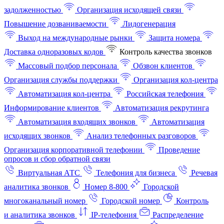
задолженностью
Организация исходящей связи
Повышение дозваниваемости
Лидогенерация
Выход на международные рынки
Защита номера
Доставка одноразовых кодов
Контроль качества звонков
Массовый подбор персонала
Обзвон клиентов
Организация службы поддержки
Организация кол-центра
Автоматизация кол-центра
Российская телефония
Информирование клиентов
Автоматизация рекрутинга
Автоматизация входящих звонков
Автоматизация
исходящих звонков
Анализ телефонных разговоров
Организация корпоративной телефонии
Проведение
опросов и сбор обратной связи
Виртуальная АТС
Телефония для бизнеса
Речевая
аналитика звонков
Номер 8-800
Городской
многоканальный номер
Городской номер
Контроль
и аналитика звонков
IP-телефония
Распределение