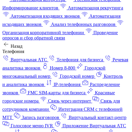
Информирование клиентов
Автоматизация рекрутинга
Автоматизация входящих звонков
Автоматизация
исходящих звонков
Анализ телефонных разговоров
Организация корпоративной телефонии
Проведение
опросов и сбор обратной связи
Назад
Телефония
Виртуальная АТС
Телефония для бизнеса
Речевая
аналитика звонков
Номер 8-800
Городской
многоканальный номер
Городской номер
Контроль
и аналитика звонков
IP-телефония
Распределение
звонков
FMC SIM-карты для бизнеса
Красивые
городские номера
Связь через интернет
Связь для
сотрудников компании
Интеграция CRM с телефонией
МТТ
Запись разговоров
Виртуальный контакт‑центр
Голосовое меню IVR
Приложение Виртуальная АТС