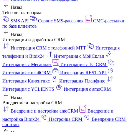
Назад
Telecom платформа
SMS API
Сервис SMS-рассылок
СМС-рассылки
по базе клиентов
Назад
Интеграции и доработки CRM
Интеграция CRM с телефонией МТТ
Интеграция
телефонии и Bitrix24
Интеграция с МойСклад
Интеграция с Мегаплан
Интеграция с 1C CRM
Интеграция с retailCRM
Интеграция REST API
Интеграция Клиентикс
Интеграция Планфикс
Интеграция с YCLIENTS
Интеграция с amoCRM
Назад
Внедрение и настройка CRM
Внедрение и настройка amoCRM
Внедрение и
настройка Bitrix24
Настройка CRM
Внедрение CRM-
системы