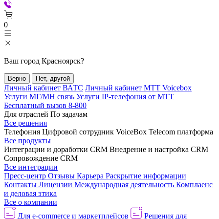
0
Ваш город
Красноярск
?
Верно
Нет, другой
Личный кабинет ВАТС
Личный кабинет МТТ Voicebox
Услуги МГ/МН связь
Услуги IP-телефония от МТТ
Бесплатный вызов 8-800
Для отраслей
По задачам
Все решения
Телефония
Цифровой сотрудник VoiceBox
Telecom платформа
Все продукты
Интеграции и доработки CRM
Внедрение и настройка CRM
Сопровождение CRM
Все интеграции
Пресс-центр
Отзывы
Карьера
Раскрытие информации
Контакты
Лицензии
Международная деятельность
Комплаенс
и деловая этика
Все о компании
Для e-commerce и маркетплейсов
Решения для