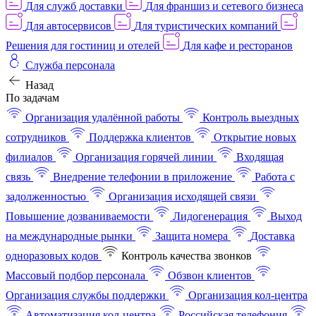
Для служб доставки
Для франшиз и сетевого бизнеса
Для автосервисов
Для туристических компаний
Решения для гостиниц и отелей
Для кафе и ресторанов
Служба персонала
Назад
По задачам
Организация удалённой работы
Контроль выездных
сотрудников
Поддержка клиентов
Открытие новых
филиалов
Организация горячей линии
Входящая
связь
Внедрение телефонии в приложение
Работа с
задолженностью
Организация исходящей связи
Повышение дозваниваемости
Лидогенерация
Выход
на международные рынки
Защита номера
Доставка
одноразовых кодов
Контроль качества звонков
Массовый подбор персонала
Обзвон клиентов
Организация службы поддержки
Организация кол-центра
Автоматизация кол-центра
Российская телефония