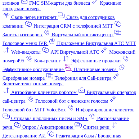
звонков
FMC SIM-карты для бизнеса
Красивые
городские номера
Связь через интернет
Связь для сотрудников
компании
Интеграция CRM с телефонией МТТ
Запись разговоров
Виртуальный контакт‑центр
Голосовое меню IVR
Приложение Виртуальная АТС МТТ
Web-виджеты
API Виртуальной АТС
Московский
номер 495
Кол-трекинг
Эффективные продажи
Эффективное обслуживание
Платиновые номера
Серебряные номера
Телефония для Call-центра
Золотые телефонные номера
Автообзвон клиентов роботом
Виртуальный оператор
call-центра
Голосовой бот с женским голосом
Голосовой бот МТТ VoiceBox
Информирование клиентов
Отправка шаблонных писем и SMS
Распознавание
речи
Опрос / Анкетирование
Синтез речи
Детектирование АИ
Реактивация базы / Брошенная