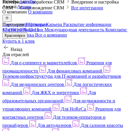
Тарифы
Тарифы
Интеграции и доработки CRM
Внедрение и настройка
Акции
Акции
CRM
Сопровождение CRM
Все интеграции
О компании
О компании
Пресс-центр
Партнерам
Партнерам
Отзывы
Карьера
Раскрытие информации
Контакты
+7 (391) 986-33-15
Лицензии
Международная деятельность
Комплаенс
и деловая этика
Все о компании
Красноярск
Купить в 1 клик
Назад
Для отраслей
Для e-commerce и маркетплейсов
Решения для
промышленности
Для финансовых компаний
Телеком-инфраструктура для IT-компаний и разработчиков
Для медицинских центров
Для логистических
компаний
Для ЖКХ и энергетики
Для
образовательных организаций
Для недвижимости и
управляющих компаний
Для HoReCa
Решения для
контактных центров
Для телеком-операторов и
провайдеров
Для автодилеров
Для салонов красоты