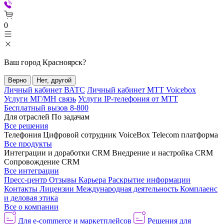
0
Ваш город
Красноярск
?
Верно
Нет, другой
Личный кабинет ВАТС
Личный кабинет МТТ Voicebox
Услуги МГ/МН связь
Услуги IP-телефония от МТТ
Бесплатный вызов 8-800
Для отраслей
По задачам
Все решения
Телефония
Цифровой сотрудник VoiceBox
Telecom платформа
Все продукты
Интеграции и доработки CRM
Внедрение и настройка CRM
Сопровождение CRM
Все интеграции
Пресс-центр
Отзывы
Карьера
Раскрытие информации
Контакты
Лицензии
Международная деятельность
Комплаенс
и деловая этика
Все о компании
Для e-commerce и маркетплейсов
Решения для