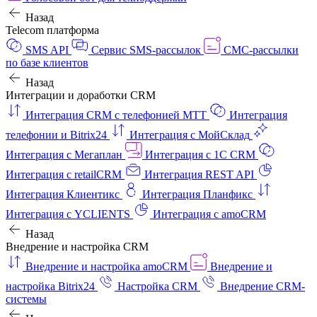
Назад
Telecom платформа
SMS API
Сервис SMS-рассылок
СМС-рассылки
по базе клиентов
Назад
Интеграции и доработки CRM
Интеграция CRM с телефонией МТТ
Интеграция
телефонии и Bitrix24
Интеграция с МойСклад
Интеграция с Мегаплан
Интеграция с 1C CRM
Интеграция с retailCRM
Интеграция REST API
Интеграция Клиентикс
Интеграция Планфикс
Интеграция с YCLIENTS
Интеграция с amoCRM
Назад
Внедрение и настройка CRM
Внедрение и настройка amoCRM
Внедрение и
настройка Bitrix24
Настройка CRM
Внедрение CRM-
системы