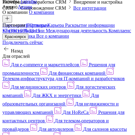
Тарифы
Тарифы
Интеграции и доработки CRM
Внедрение и настройка
Акции
Акции
CRM
Сопровождение CRM
Все интеграции
О компании
О компании
Пресс-центр
Партнерам
Партнерам
Отзывы
Карьера
Раскрытие информации
Контакты
+7 (391) 986-33-15
Лицензии
Международная деятельность
Комплаенс
и деловая этика
Все о компании
Красноярск
Подключить сейчас
Назад
Для отраслей
Для e-commerce и маркетплейсов
Решения для
промышленности
Для финансовых компаний
Телеком-инфраструктура для IT-компаний и разработчиков
Для медицинских центров
Для логистических
компаний
Для ЖКХ и энергетики
Для
образовательных организаций
Для недвижимости и
управляющих компаний
Для HoReCa
Решения для
контактных центров
Для телеком-операторов и
провайдеров
Для автодилеров
Для салонов красоты