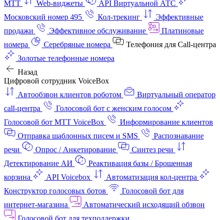
МТТ
Web-виджеты
API Виртуальной АТС
Московский номер 495
Кол-трекинг
Эффективные
продажи
Эффективное обслуживание
Платиновые
номера
Серебряные номера
Телефония для Call-центра
Золотые телефонные номера
Назад
Цифровой сотрудник VoiceBox
Автообзвон клиентов роботом
Виртуальный оператор
call-центра
Голосовой бот с женским голосом
Голосовой бот МТТ VoiceBox
Информирование клиентов
Отправка шаблонных писем и SMS
Распознавание
речи
Опрос / Анкетирование
Синтез речи
Детектирование АИ
Реактивация базы / Брошенная
корзина
API Voicebox
Автоматизация кол‑центра
Конструктор голосовых ботов
Голосовой бот для
интернет‑магазина
Автоматический исходящий обзвон
Голосовой бот для техподдержки