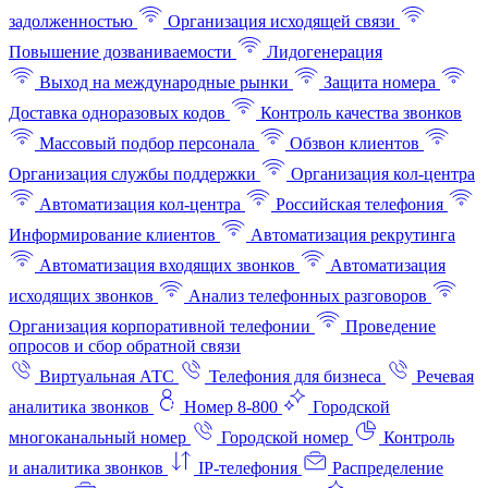
задолженностью
Организация исходящей связи
Повышение дозваниваемости
Лидогенерация
Выход на международные рынки
Защита номера
Доставка одноразовых кодов
Контроль качества звонков
Массовый подбор персонала
Обзвон клиентов
Организация службы поддержки
Организация кол-центра
Автоматизация кол-центра
Российская телефония
Информирование клиентов
Автоматизация рекрутинга
Автоматизация входящих звонков
Автоматизация
исходящих звонков
Анализ телефонных разговоров
Организация корпоративной телефонии
Проведение
опросов и сбор обратной связи
Виртуальная АТС
Телефония для бизнеса
Речевая
аналитика звонков
Номер 8-800
Городской
многоканальный номер
Городской номер
Контроль
и аналитика звонков
IP-телефония
Распределение