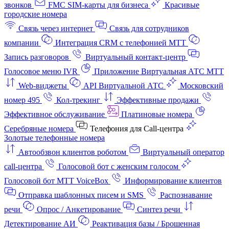
звонков
FMC SIM-карты для бизнеса
Красивые
городские номера
Связь через интернет
Связь для сотрудников
компании
Интеграция CRM с телефонией МТТ
Запись разговоров
Виртуальный контакт‑центр
Голосовое меню IVR
Приложение Виртуальная АТС МТТ
Web-виджеты
API Виртуальной АТС
Московский
номер 495
Кол-трекинг
Эффективные продажи
Эффективное обслуживание
Платиновые номера
Серебряные номера
Телефония для Call-центра
Золотые телефонные номера
Автообзвон клиентов роботом
Виртуальный оператор
call-центра
Голосовой бот с женским голосом
Голосовой бот МТТ VoiceBox
Информирование клиентов
Отправка шаблонных писем и SMS
Распознавание
речи
Опрос / Анкетирование
Синтез речи
Детектирование АИ
Реактивация базы / Брошенная