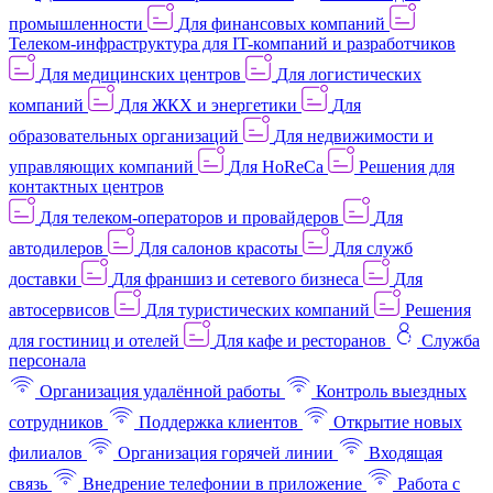
промышленности
Для финансовых компаний
Телеком-инфраструктура для IT-компаний и разработчиков
Для медицинских центров
Для логистических
компаний
Для ЖКХ и энергетики
Для
образовательных организаций
Для недвижимости и
управляющих компаний
Для HoReCa
Решения для
контактных центров
Для телеком-операторов и провайдеров
Для
автодилеров
Для салонов красоты
Для служб
доставки
Для франшиз и сетевого бизнеса
Для
автосервисов
Для туристических компаний
Решения
для гостиниц и отелей
Для кафе и ресторанов
Служба
персонала
Организация удалённой работы
Контроль выездных
сотрудников
Поддержка клиентов
Открытие новых
филиалов
Организация горячей линии
Входящая
связь
Внедрение телефонии в приложение
Работа с