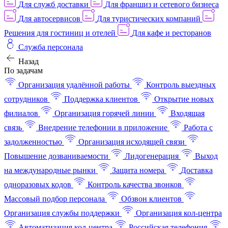
Для служб доставки
Для франшиз и сетевого бизнеса
Для автосервисов
Для туристических компаний
Решения для гостиниц и отелей
Для кафе и ресторанов
Служба персонала
Назад
По задачам
Организация удалённой работы
Контроль выездных
сотрудников
Поддержка клиентов
Открытие новых
филиалов
Организация горячей линии
Входящая
связь
Внедрение телефонии в приложение
Работа с
задолженностью
Организация исходящей связи
Повышение дозваниваемости
Лидогенерация
Выход
на международные рынки
Защита номера
Доставка
одноразовых кодов
Контроль качества звонков
Массовый подбор персонала
Обзвон клиентов
Организация службы поддержки
Организация кол-центра
Автоматизация кол-центра
Российская телефония