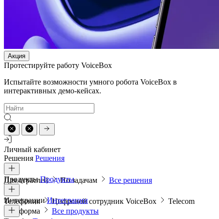
Акция
Протестируйте работу VoiceBox
Испытайте возможности умного робота VoiceBox в
интерактивных демо-кейсах.
Личный кабинет
Решения
Решения
Продукты
Продукты
Для отраслей
По задачам
Все решения
Интеграции
Интеграции
Телефония
Цифровой сотрудник VoiceBox
Telecom
платформа
Все продукты