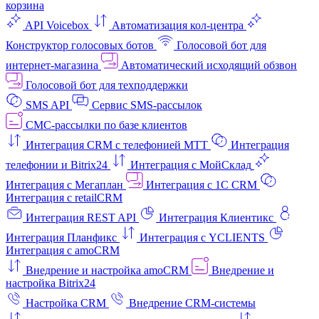
корзина
API Voicebox
Автоматизация кол‑центра
Конструктор голосовых ботов
Голосовой бот для
интернет‑магазина
Автоматический исходящий обзвон
Голосовой бот для техподдержки
SMS API
Сервис SMS-рассылок
СМС-рассылки по базе клиентов
Интеграция CRM с телефонией МТТ
Интеграция
телефонии и Bitrix24
Интеграция с МойСклад
Интеграция с Мегаплан
Интеграция с 1C CRM
Интеграция с retailCRM
Интеграция REST API
Интеграция Клиентикс
Интеграция Планфикс
Интеграция с YCLIENTS
Интеграция с amoCRM
Внедрение и настройка amoCRM
Внедрение и
настройка Bitrix24
Настройка CRM
Внедрение CRM-системы