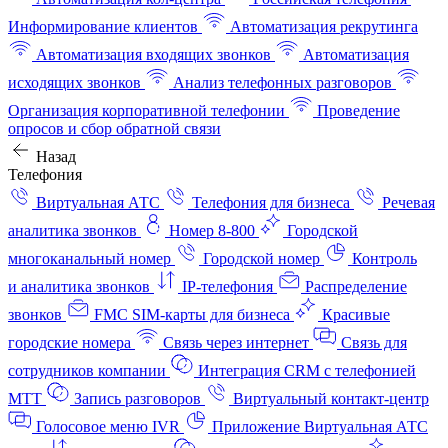
Информирование клиентов
Автоматизация рекрутинга
Автоматизация входящих звонков
Автоматизация
исходящих звонков
Анализ телефонных разговоров
Организация корпоративной телефонии
Проведение
опросов и сбор обратной связи
Назад
Телефония
Виртуальная АТС
Телефония для бизнеса
Речевая
аналитика звонков
Номер 8-800
Городской
многоканальный номер
Городской номер
Контроль
и аналитика звонков
IP-телефония
Распределение
звонков
FMC SIM-карты для бизнеса
Красивые
городские номера
Связь через интернет
Связь для
сотрудников компании
Интеграция CRM с телефонией
МТТ
Запись разговоров
Виртуальный контакт‑центр
Голосовое меню IVR
Приложение Виртуальная АТС