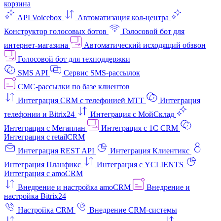
корзина
API Voicebox
Автоматизация кол‑центра
Конструктор голосовых ботов
Голосовой бот для
интернет‑магазина
Автоматический исходящий обзвон
Голосовой бот для техподдержки
SMS API
Сервис SMS-рассылок
СМС-рассылки по базе клиентов
Интеграция CRM с телефонией МТТ
Интеграция
телефонии и Bitrix24
Интеграция с МойСклад
Интеграция с Мегаплан
Интеграция с 1C CRM
Интеграция с retailCRM
Интеграция REST API
Интеграция Клиентикс
Интеграция Планфикс
Интеграция с YCLIENTS
Интеграция с amoCRM
Внедрение и настройка amoCRM
Внедрение и
настройка Bitrix24
Настройка CRM
Внедрение CRM-системы