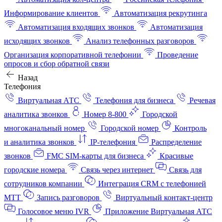
Информирование клиентов
Автоматизация рекрутинга
Автоматизация входящих звонков
Автоматизация
исходящих звонков
Анализ телефонных разговоров
Организация корпоративной телефонии
Проведение
опросов и сбор обратной связи
Назад
Телефония
Виртуальная АТС
Телефония для бизнеса
Речевая
аналитика звонков
Номер 8-800
Городской
многоканальный номер
Городской номер
Контроль
и аналитика звонков
IP-телефония
Распределение
звонков
FMC SIM-карты для бизнеса
Красивые
городские номера
Связь через интернет
Связь для
сотрудников компании
Интеграция CRM с телефонией
МТТ
Запись разговоров
Виртуальный контакт‑центр
Голосовое меню IVR
Приложение Виртуальная АТС