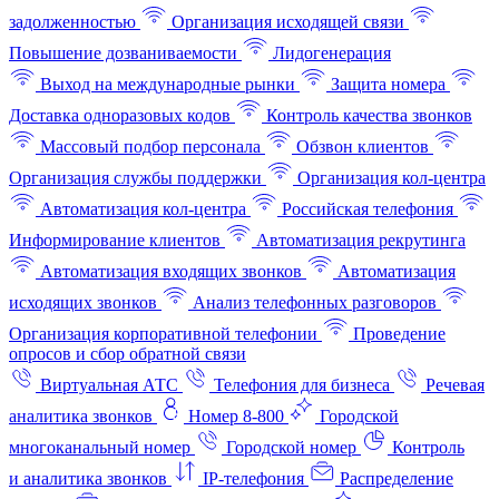
задолженностью
Организация исходящей связи
Повышение дозваниваемости
Лидогенерация
Выход на международные рынки
Защита номера
Доставка одноразовых кодов
Контроль качества звонков
Массовый подбор персонала
Обзвон клиентов
Организация службы поддержки
Организация кол-центра
Автоматизация кол-центра
Российская телефония
Информирование клиентов
Автоматизация рекрутинга
Автоматизация входящих звонков
Автоматизация
исходящих звонков
Анализ телефонных разговоров
Организация корпоративной телефонии
Проведение
опросов и сбор обратной связи
Виртуальная АТС
Телефония для бизнеса
Речевая
аналитика звонков
Номер 8-800
Городской
многоканальный номер
Городской номер
Контроль
и аналитика звонков
IP-телефония
Распределение