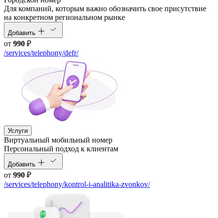
Для компаний, которым важно обозначить свое присутствие
на конкретном региональном рынке
Добавить
от
990
₽
/services/telephony/defr/
Услуги
Виртуальный мобильный номер
Персональный подход к клиентам
Добавить
от
990
₽
/services/telephony/kontrol-i-analitika-zvonkov/