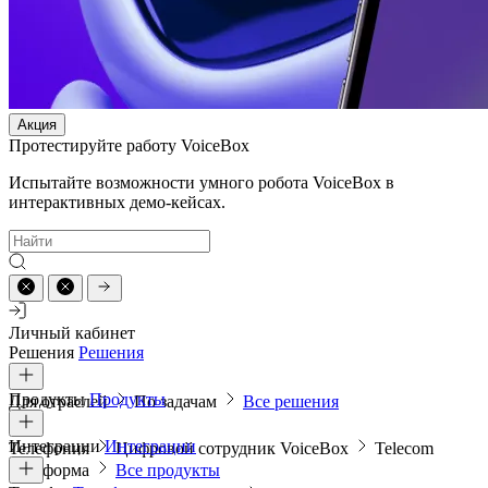
Акция
Протестируйте работу VoiceBox
Испытайте возможности умного робота VoiceBox в
интерактивных демо-кейсах.
Личный кабинет
Решения
Решения
Продукты
Продукты
Для отраслей
По задачам
Все решения
Интеграции
Интеграции
Телефония
Цифровой сотрудник VoiceBox
Telecom
платформа
Все продукты