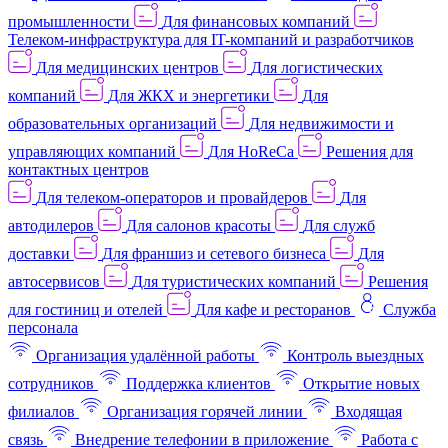
промышленности
Для финансовых компаний
Телеком-инфраструктура для IT-компаний и разработчиков
Для медицинских центров
Для логистических
компаний
Для ЖКХ и энергетики
Для
образовательных организаций
Для недвижимости и
управляющих компаний
Для HoReCa
Решения для
контактных центров
Для телеком-операторов и провайдеров
Для
автодилеров
Для салонов красоты
Для служб
доставки
Для франшиз и сетевого бизнеса
Для
автосервисов
Для туристических компаний
Решения
для гостиниц и отелей
Для кафе и ресторанов
Служба
персонала
Организация удалённой работы
Контроль выездных
сотрудников
Поддержка клиентов
Открытие новых
филиалов
Организация горячей линии
Входящая
связь
Внедрение телефонии в приложение
Работа с