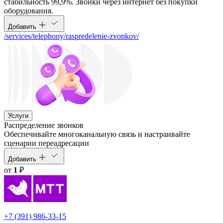
стабильность 99,9%. Звонки через интернет без покупки
оборудования.
Добавить
/services/telephony/raspredelenie-zvonkov/
Услуги
Распределение звонков
Обеспечивайте многоканальную связь и настраивайте
сценарии переадресации
Добавить
от
1
₽
+7 (391) 986-33-15