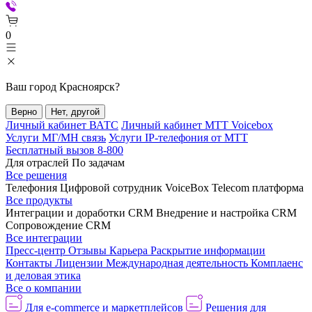
0
Ваш город
Красноярск
?
Верно
Нет, другой
Личный кабинет ВАТС
Личный кабинет МТТ Voicebox
Услуги МГ/МН связь
Услуги IP-телефония от МТТ
Бесплатный вызов 8-800
Для отраслей
По задачам
Все решения
Телефония
Цифровой сотрудник VoiceBox
Telecom платформа
Все продукты
Интеграции и доработки CRM
Внедрение и настройка CRM
Сопровождение CRM
Все интеграции
Пресс-центр
Отзывы
Карьера
Раскрытие информации
Контакты
Лицензии
Международная деятельность
Комплаенс
и деловая этика
Все о компании
Для e-commerce и маркетплейсов
Решения для