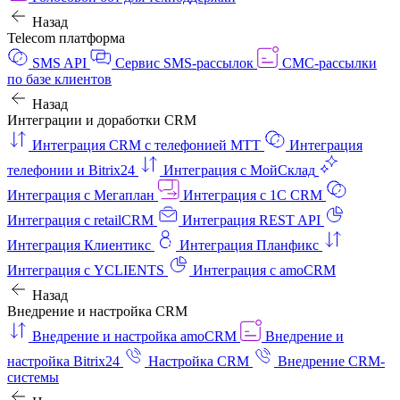
Назад
Telecom платформа
SMS API
Сервис SMS-рассылок
СМС-рассылки
по базе клиентов
Назад
Интеграции и доработки CRM
Интеграция CRM с телефонией МТТ
Интеграция
телефонии и Bitrix24
Интеграция с МойСклад
Интеграция с Мегаплан
Интеграция с 1C CRM
Интеграция с retailCRM
Интеграция REST API
Интеграция Клиентикс
Интеграция Планфикс
Интеграция с YCLIENTS
Интеграция с amoCRM
Назад
Внедрение и настройка CRM
Внедрение и настройка amoCRM
Внедрение и
настройка Bitrix24
Настройка CRM
Внедрение CRM-
системы