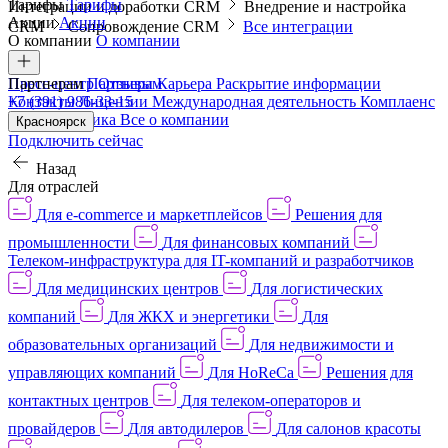
Тарифы
Тарифы
Интеграции и доработки CRM
Внедрение и настройка
Акции
Акции
CRM
Сопровождение CRM
Все интеграции
О компании
О компании
Пресс-центр
Партнерам
Партнерам
Отзывы
Карьера
Раскрытие информации
Контакты
+7 (391) 986-33-15
Лицензии
Международная деятельность
Комплаенс
и деловая этика
Все о компании
Красноярск
Подключить сейчас
Назад
Для отраслей
Для e-commerce и маркетплейсов
Решения для
промышленности
Для финансовых компаний
Телеком-инфраструктура для IT-компаний и разработчиков
Для медицинских центров
Для логистических
компаний
Для ЖКХ и энергетики
Для
образовательных организаций
Для недвижимости и
управляющих компаний
Для HoReCa
Решения для
контактных центров
Для телеком-операторов и
провайдеров
Для автодилеров
Для салонов красоты