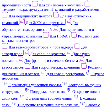
промышленности
Для финансовых компаний
Телеком-инфраструктура для IT-компаний и разработчиков
Для медицинских центров
Для логистических
компаний
Для ЖКХ и энергетики
Для
образовательных организаций
Для недвижимости и
управляющих компаний
Для HoReCa
Решения для
контактных центров
Для телеком-операторов и провайдеров
Для
автодилеров
Для салонов красоты
Для служб
доставки
Для франшиз и сетевого бизнеса
Для
автосервисов
Для туристических компаний
Решения
для гостиниц и отелей
Для кафе и ресторанов
Служба
персонала
Организация удалённой работы
Контроль выездных
сотрудников
Поддержка клиентов
Открытие новых
филиалов
Организация горячей линии
Входящая
связь
Внедрение телефонии в приложение
Работа с