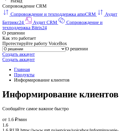
Назад
Сопровождение CRM
Сопровождение и техподдержка amoCRM
Аудит
Битрикс24
Аудит CRM
Сопровождение и
техподдержка Bitrix24
О решении
Как это работает
Протестируйте работу VoiceBox
О решении
Создать аккаунт
Создать аккаунт
Главная
Продукты
Информирование клиентов
Информирование клиентов
Сообщайте самое важное быстро
от 1.6 ₽/мин
1.6
1.6
RUB
https://www.mtt.ru/services/voicebox/informirovanie-