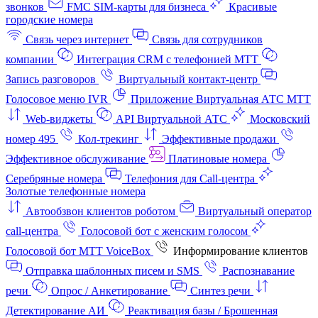
звонков
FMC SIM-карты для бизнеса
Красивые
городские номера
Связь через интернет
Связь для сотрудников
компании
Интеграция CRM с телефонией МТТ
Запись разговоров
Виртуальный контакт‑центр
Голосовое меню IVR
Приложение Виртуальная АТС МТТ
Web-виджеты
API Виртуальной АТС
Московский
номер 495
Кол-трекинг
Эффективные продажи
Эффективное обслуживание
Платиновые номера
Серебряные номера
Телефония для Call-центра
Золотые телефонные номера
Автообзвон клиентов роботом
Виртуальный оператор
call-центра
Голосовой бот с женским голосом
Голосовой бот МТТ VoiceBox
Информирование клиентов
Отправка шаблонных писем и SMS
Распознавание
речи
Опрос / Анкетирование
Синтез речи
Детектирование АИ
Реактивация базы / Брошенная