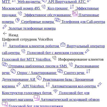
МТТ
Web-виджеты
API Виртуальной АТС
Московский номер 495
Кол-трекинг
Эффективные
продажи
Эффективное обслуживание
Платиновые
номера
Серебряные номера
Телефония для Call-центра
Золотые телефонные номера
Назад
Цифровой сотрудник VoiceBox
Автообзвон клиентов роботом
Виртуальный оператор
call-центра
Голосовой бот с женским голосом
Голосовой бот МТТ VoiceBox
Информирование клиентов
Отправка шаблонных писем и SMS
Распознавание
речи
Опрос / Анкетирование
Синтез речи
Детектирование АИ
Реактивация базы / Брошенная
корзина
API Voicebox
Автоматизация кол‑центра
Конструктор голосовых ботов
Голосовой бот для
интернет‑магазина
Автоматический исходящий обзвон
Голосовой бот для техподдержки