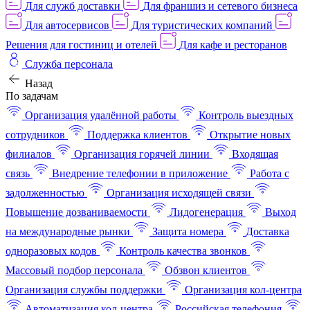
Для служб доставки
Для франшиз и сетевого бизнеса
Для автосервисов
Для туристических компаний
Решения для гостиниц и отелей
Для кафе и ресторанов
Служба персонала
Назад
По задачам
Организация удалённой работы
Контроль выездных
сотрудников
Поддержка клиентов
Открытие новых
филиалов
Организация горячей линии
Входящая
связь
Внедрение телефонии в приложение
Работа с
задолженностью
Организация исходящей связи
Повышение дозваниваемости
Лидогенерация
Выход
на международные рынки
Защита номера
Доставка
одноразовых кодов
Контроль качества звонков
Массовый подбор персонала
Обзвон клиентов
Организация службы поддержки
Организация кол-центра
Автоматизация кол-центра
Российская телефония