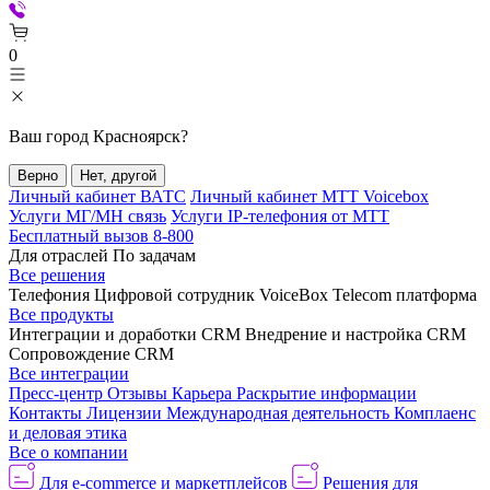
0
Ваш город
Красноярск
?
Верно
Нет, другой
Личный кабинет ВАТС
Личный кабинет МТТ Voicebox
Услуги МГ/МН связь
Услуги IP-телефония от МТТ
Бесплатный вызов 8-800
Для отраслей
По задачам
Все решения
Телефония
Цифровой сотрудник VoiceBox
Telecom платформа
Все продукты
Интеграции и доработки CRM
Внедрение и настройка CRM
Сопровождение CRM
Все интеграции
Пресс-центр
Отзывы
Карьера
Раскрытие информации
Контакты
Лицензии
Международная деятельность
Комплаенс
и деловая этика
Все о компании
Для e-commerce и маркетплейсов
Решения для