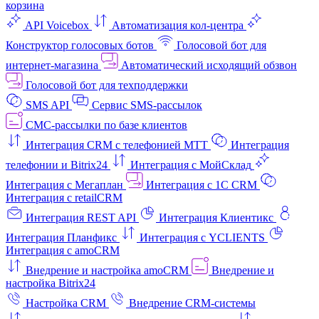
корзина
API Voicebox
Автоматизация кол‑центра
Конструктор голосовых ботов
Голосовой бот для
интернет‑магазина
Автоматический исходящий обзвон
Голосовой бот для техподдержки
SMS API
Сервис SMS-рассылок
СМС-рассылки по базе клиентов
Интеграция CRM с телефонией МТТ
Интеграция
телефонии и Bitrix24
Интеграция с МойСклад
Интеграция с Мегаплан
Интеграция с 1C CRM
Интеграция с retailCRM
Интеграция REST API
Интеграция Клиентикс
Интеграция Планфикс
Интеграция с YCLIENTS
Интеграция с amoCRM
Внедрение и настройка amoCRM
Внедрение и
настройка Bitrix24
Настройка CRM
Внедрение CRM-системы