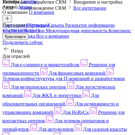
Тарифы
Тарифы
Интеграции и доработки CRM
Внедрение и настройка
Акции
Акции
CRM
Сопровождение CRM
Все интеграции
О компании
О компании
Пресс-центр
Партнерам
Партнерам
Отзывы
Карьера
Раскрытие информации
Контакты
+7 (391) 986-33-15
Лицензии
Международная деятельность
Комплаенс
и деловая этика
Все о компании
Красноярск
Подключить сейчас
Назад
Для отраслей
Для e-commerce и маркетплейсов
Решения для
промышленности
Для финансовых компаний
Телеком-инфраструктура для IT-компаний и разработчиков
Для медицинских центров
Для логистических
компаний
Для ЖКХ и энергетики
Для
образовательных организаций
Для недвижимости и
управляющих компаний
Для HoReCa
Решения для
контактных центров
Для телеком-операторов и
провайдеров
Для автодилеров
Для салонов красоты