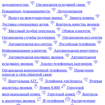
задолженностью
Организация исходящей связи
Повышение дозваниваемости
Лидогенерация
Выход на международные рынки
Защита номера
Доставка одноразовых кодов
Контроль качества звонков
Массовый подбор персонала
Обзвон клиентов
Организация службы поддержки
Организация кол-центра
Автоматизация кол-центра
Российская телефония
Информирование клиентов
Автоматизация рекрутинга
Автоматизация входящих звонков
Автоматизация
исходящих звонков
Анализ телефонных разговоров
Организация корпоративной телефонии
Проведение
опросов и сбор обратной связи
Виртуальная АТС
Телефония для бизнеса
Речевая
аналитика звонков
Номер 8-800
Городской
многоканальный номер
Городской номер
Контроль
и аналитика звонков
IP-телефония
Распределение