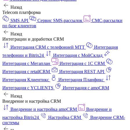
Назад
Telecom платформа
SMS API
Сервис SMS-рассылок
СМС-рассылки
по базе клиентов
Назад
Интеграции и доработки CRM
Интеграция CRM с телефонией МТТ
Интеграция
телефонии и Bitrix24
Интеграция с МойСклад
Интеграция с Мегаплан
Интеграция с 1C CRM
Интеграция с retailCRM
Интеграция REST API
Интеграция Клиентикс
Интеграция Планфикс
Интеграция с YCLIENTS
Интеграция с amoCRM
Назад
Внедрение и настройка CRM
Внедрение и настройка amoCRM
Внедрение и
настройка Bitrix24
Настройка CRM
Внедрение CRM-
системы