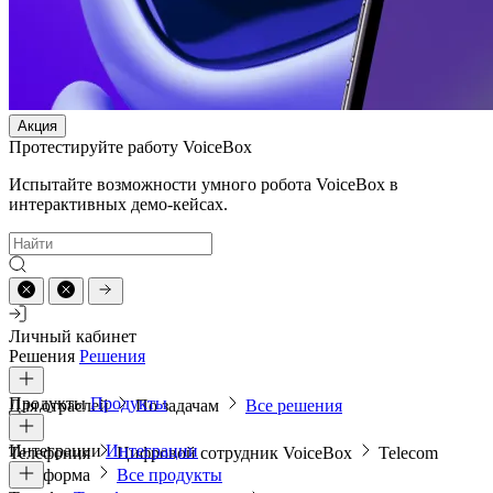
Акция
Протестируйте работу VoiceBox
Испытайте возможности умного робота VoiceBox в
интерактивных демо-кейсах.
Личный кабинет
Решения
Решения
Продукты
Продукты
Для отраслей
По задачам
Все решения
Интеграции
Интеграции
Телефония
Цифровой сотрудник VoiceBox
Telecom
платформа
Все продукты