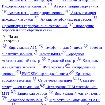
Информирование клиентов
Автоматизация рекрутинга
Автоматизация входящих звонков
Автоматизация
исходящих звонков
Анализ телефонных разговоров
Организация корпоративной телефонии
Проведение
опросов и сбор обратной связи
Назад
Телефония
Виртуальная АТС
Телефония для бизнеса
Речевая
аналитика звонков
Номер 8-800
Городской
многоканальный номер
Городской номер
Контроль
и аналитика звонков
IP-телефония
Распределение
звонков
FMC SIM-карты для бизнеса
Красивые
городские номера
Связь через интернет
Связь для
сотрудников компании
Интеграция CRM с телефонией
МТТ
Запись разговоров
Виртуальный контакт‑центр
Голосовое меню IVR
Приложение Виртуальная АТС