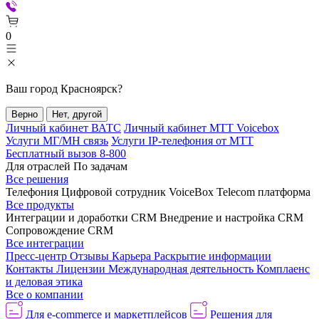
0
Ваш город
Красноярск
?
Верно
Нет, другой
Личный кабинет ВАТС
Личный кабинет МТТ Voicebox
Услуги МГ/МН связь
Услуги IP-телефония от МТТ
Бесплатный вызов 8-800
Для отраслей
По задачам
Все решения
Телефония
Цифровой сотрудник VoiceBox
Telecom платформа
Все продукты
Интеграции и доработки CRM
Внедрение и настройка CRM
Сопровождение CRM
Все интеграции
Пресс-центр
Отзывы
Карьера
Раскрытие информации
Контакты
Лицензии
Международная деятельность
Комплаенс
и деловая этика
Все о компании
Для e-commerce и маркетплейсов
Решения для