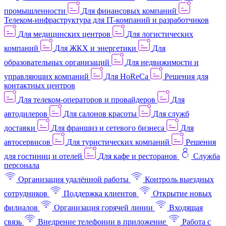
промышленности
Для финансовых компаний
Телеком-инфраструктура для IT-компаний и разработчиков
Для медицинских центров
Для логистических
компаний
Для ЖКХ и энергетики
Для
образовательных организаций
Для недвижимости и
управляющих компаний
Для HoReCa
Решения для
контактных центров
Для телеком-операторов и провайдеров
Для
автодилеров
Для салонов красоты
Для служб
доставки
Для франшиз и сетевого бизнеса
Для
автосервисов
Для туристических компаний
Решения
для гостиниц и отелей
Для кафе и ресторанов
Служба
персонала
Организация удалённой работы
Контроль выездных
сотрудников
Поддержка клиентов
Открытие новых
филиалов
Организация горячей линии
Входящая
связь
Внедрение телефонии в приложение
Работа с