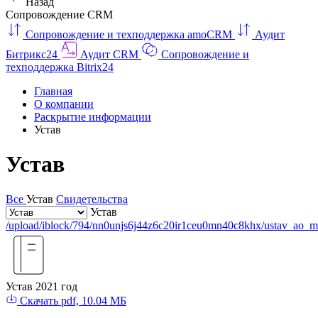
Назад
Сопровождение CRM
Сопровождение и техподдержка amoCRM
Аудит
Битрикс24
Аудит CRM
Сопровождение и
техподдержка Bitrix24
Главная
О компании
Раскрытие информации
Устав
Устав
Все
Устав
Свидетельства
Устав
/upload/iblock/794/nn0unjs6j44z6c20ir1ceu0mn40c8khx/ustav_ao_mt
Устав 2021 год
Скачать
pdf, 10.04 МБ