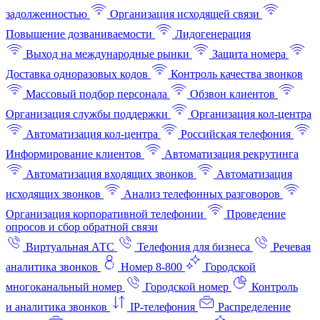
задолженностью
Организация исходящей связи
Повышение дозваниваемости
Лидогенерация
Выход на международные рынки
Защита номера
Доставка одноразовых кодов
Контроль качества звонков
Массовый подбор персонала
Обзвон клиентов
Организация службы поддержки
Организация кол-центра
Автоматизация кол-центра
Российская телефония
Информирование клиентов
Автоматизация рекрутинга
Автоматизация входящих звонков
Автоматизация
исходящих звонков
Анализ телефонных разговоров
Организация корпоративной телефонии
Проведение
опросов и сбор обратной связи
Виртуальная АТС
Телефония для бизнеса
Речевая
аналитика звонков
Номер 8-800
Городской
многоканальный номер
Городской номер
Контроль
и аналитика звонков
IP-телефония
Распределение