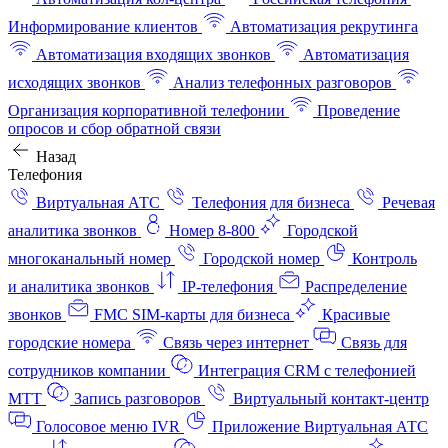
Информирование клиентов
Автоматизация рекрутинга
Автоматизация входящих звонков
Автоматизация
исходящих звонков
Анализ телефонных разговоров
Организация корпоративной телефонии
Проведение
опросов и сбор обратной связи
Назад
Телефония
Виртуальная АТС
Телефония для бизнеса
Речевая
аналитика звонков
Номер 8-800
Городской
многоканальный номер
Городской номер
Контроль
и аналитика звонков
IP-телефония
Распределение
звонков
FMC SIM-карты для бизнеса
Красивые
городские номера
Связь через интернет
Связь для
сотрудников компании
Интеграция CRM с телефонией
МТТ
Запись разговоров
Виртуальный контакт‑центр
Голосовое меню IVR
Приложение Виртуальная АТС