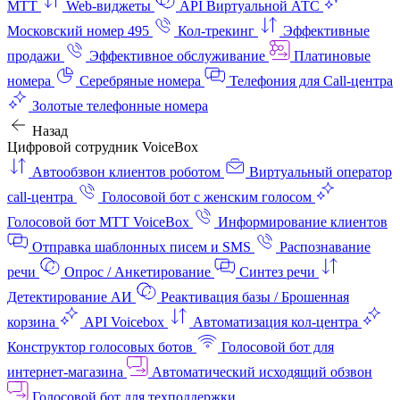
МТТ
Web-виджеты
API Виртуальной АТС
Московский номер 495
Кол-трекинг
Эффективные
продажи
Эффективное обслуживание
Платиновые
номера
Серебряные номера
Телефония для Call-центра
Золотые телефонные номера
Назад
Цифровой сотрудник VoiceBox
Автообзвон клиентов роботом
Виртуальный оператор
call-центра
Голосовой бот с женским голосом
Голосовой бот МТТ VoiceBox
Информирование клиентов
Отправка шаблонных писем и SMS
Распознавание
речи
Опрос / Анкетирование
Синтез речи
Детектирование АИ
Реактивация базы / Брошенная
корзина
API Voicebox
Автоматизация кол‑центра
Конструктор голосовых ботов
Голосовой бот для
интернет‑магазина
Автоматический исходящий обзвон
Голосовой бот для техподдержки