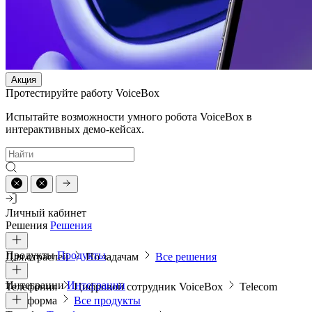
Акция
Протестируйте работу VoiceBox
Испытайте возможности умного робота VoiceBox в
интерактивных демо-кейсах.
Личный кабинет
Решения
Решения
Продукты
Продукты
Для отраслей
По задачам
Все решения
Интеграции
Интеграции
Телефония
Цифровой сотрудник VoiceBox
Telecom
платформа
Все продукты