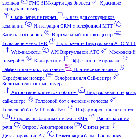
звонков
FMC SIM-карты для бизнеса
Красивые
городские номера
Связь через интернет
Связь для сотрудников
компании
Интеграция CRM с телефонией МТТ
Запись разговоров
Виртуальный контакт‑центр
Голосовое меню IVR
Приложение Виртуальная АТС МТТ
Web-виджеты
API Виртуальной АТС
Московский
номер 495
Кол-трекинг
Эффективные продажи
Эффективное обслуживание
Платиновые номера
Серебряные номера
Телефония для Call-центра
Золотые телефонные номера
Автообзвон клиентов роботом
Виртуальный оператор
call-центра
Голосовой бот с женским голосом
Голосовой бот МТТ VoiceBox
Информирование клиентов
Отправка шаблонных писем и SMS
Распознавание
речи
Опрос / Анкетирование
Синтез речи
Детектирование АИ
Реактивация базы / Брошенная