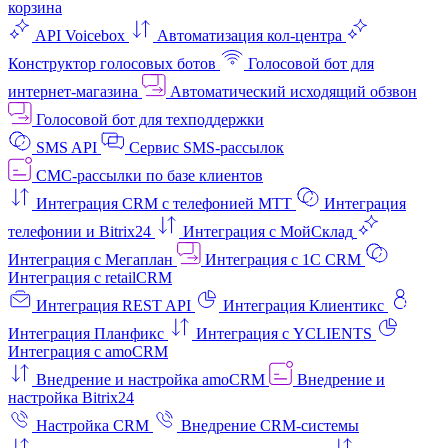
корзина
API Voicebox
Автоматизация кол‑центра
Конструктор голосовых ботов
Голосовой бот для
интернет‑магазина
Автоматический исходящий обзвон
Голосовой бот для техподдержки
SMS API
Сервис SMS-рассылок
СМС-рассылки по базе клиентов
Интеграция CRM с телефонией МТТ
Интеграция
телефонии и Bitrix24
Интеграция с МойСклад
Интеграция с Мегаплан
Интеграция с 1C CRM
Интеграция с retailCRM
Интеграция REST API
Интеграция Клиентикс
Интеграция Планфикс
Интеграция с YCLIENTS
Интеграция с amoCRM
Внедрение и настройка amoCRM
Внедрение и
настройка Bitrix24
Настройка CRM
Внедрение CRM-системы