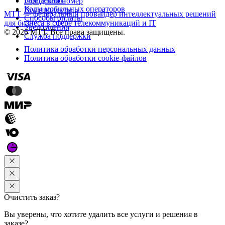
Городской номер
Коды мобильных операторов
Все продукты
МТТ — федеральный провайдер интеллектуальных решений
Способы оплаты
для бизнеса в сфере телекоммуникаций и IT
Уведомления
© 2026 МТТ. Все права защищены.
Служба поддержки
Политика обработки персональных данных
Политика обработки cookie-файлов
Очистить заказ?
Вы уверены, что хотите удалить все услуги и решения в
заказе?