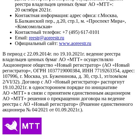
реестра владельцев ценных бумаг АО «МТТ»:
20 октября 2021г.
Контактная информация: адрес офиса: г.Москва,
Б.Балканский пер., д.20, стр.1, м. «Проспект Мира»,
«Комсомольская»
Контактный телефон: +7 (495) 617-0101
Email:
reestr@aoreestr.ru
Официальный сайт:
www.aoreestr.ru
В период с 22.09.2014г. по 19.10.2021г. ведение реестра
владельцев ценных бумаг АО «МТТ» осуществляло
Акционерное общество «Новый регистратор» (АО «Новый
регистратор», ОГРН 1037719000384, ИНН 7719263354, адрес:
107996, г. Москва, ул. Буженинова, д. 30, стр.1, эт/пом/ком
2/VI/32). Договор с АО «Новый регистратор» расторгнут
19.10.2021г. в одностороннем порядке по инициативе
АО «МТТ» в связи с принятием единственным акционером
АО «МТТ» решения о прекращении договора на ведение
реестра с АО «Новый регистратор» (Решение единственного
акционера № 04/2021 от 01.09.2021г.).