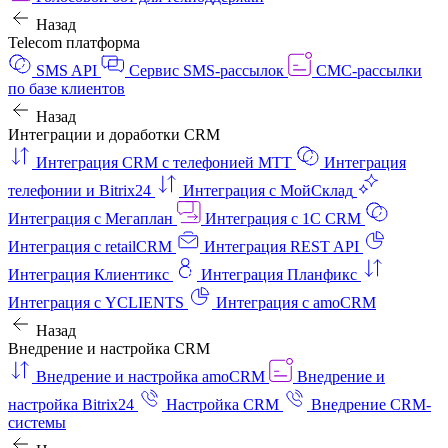
Назад
Telecom платформа
SMS API
Сервис SMS-рассылок
СМС-рассылки
по базе клиентов
Назад
Интеграции и доработки CRM
Интеграция CRM с телефонией МТТ
Интеграция
телефонии и Bitrix24
Интеграция с МойСклад
Интеграция с Мегаплан
Интеграция с 1C CRM
Интеграция с retailCRM
Интеграция REST API
Интеграция Клиентикс
Интеграция Планфикс
Интеграция с YCLIENTS
Интеграция с amoCRM
Назад
Внедрение и настройка CRM
Внедрение и настройка amoCRM
Внедрение и
настройка Bitrix24
Настройка CRM
Внедрение CRM-
системы