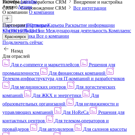
Тарифы
Тарифы
Интеграции и доработки CRM
Внедрение и настройка
Акции
Акции
CRM
Сопровождение CRM
Все интеграции
О компании
О компании
Пресс-центр
Партнерам
Партнерам
Отзывы
Карьера
Раскрытие информации
Контакты
+7 (391) 986-33-15
Лицензии
Международная деятельность
Комплаенс
и деловая этика
Все о компании
Красноярск
Подключить сейчас
Назад
Для отраслей
Для e-commerce и маркетплейсов
Решения для
промышленности
Для финансовых компаний
Телеком-инфраструктура для IT-компаний и разработчиков
Для медицинских центров
Для логистических
компаний
Для ЖКХ и энергетики
Для
образовательных организаций
Для недвижимости и
управляющих компаний
Для HoReCa
Решения для
контактных центров
Для телеком-операторов и
провайдеров
Для автодилеров
Для салонов красоты