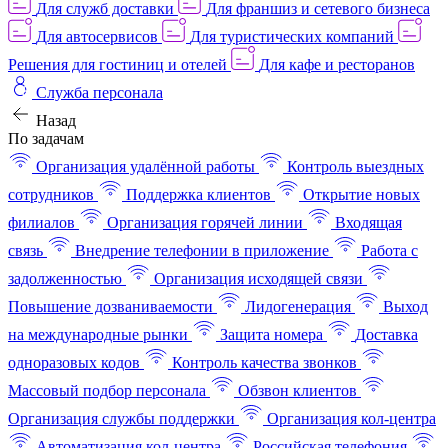
Для служб доставки
Для франшиз и сетевого бизнеса
Для автосервисов
Для туристических компаний
Решения для гостиниц и отелей
Для кафе и ресторанов
Служба персонала
Назад
По задачам
Организация удалённой работы
Контроль выездных
сотрудников
Поддержка клиентов
Открытие новых
филиалов
Организация горячей линии
Входящая
связь
Внедрение телефонии в приложение
Работа с
задолженностью
Организация исходящей связи
Повышение дозваниваемости
Лидогенерация
Выход
на международные рынки
Защита номера
Доставка
одноразовых кодов
Контроль качества звонков
Массовый подбор персонала
Обзвон клиентов
Организация службы поддержки
Организация кол-центра
Автоматизация кол-центра
Российская телефония